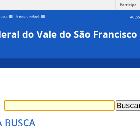
Participe
 busca
3
Ir para o rodapé
4
ACESS
eral do Vale do São Francisco
A BUSCA