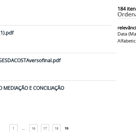
184
iten
Orden
relevânc
1).pdf
Data (ma
Alfabeti
ESDACOSTAversofinal.pdf
 MEDIAÇÃO E CONCILIAÇÃO
1
...
16
17
18
19