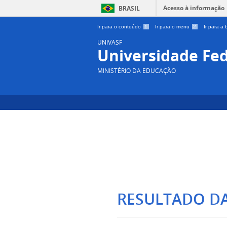
Acesso à informação
BRASIL
Ir para o conteúdo
1
Ir para o menu
2
Ir para a
UNIVASF
Universidade Fed
MINISTÉRIO DA EDUCAÇÃO
RESULTADO D