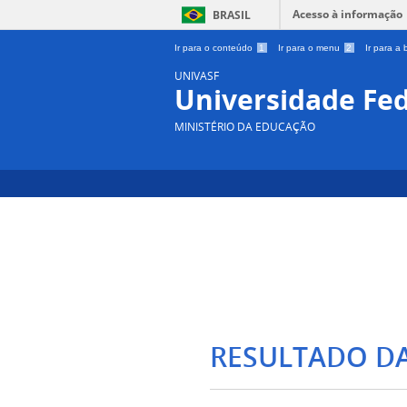
Acesso à informação
BRASIL
Ir para o conteúdo
1
Ir para o menu
2
Ir para a
UNIVASF
Universidade Fed
MINISTÉRIO DA EDUCAÇÃO
RESULTADO D