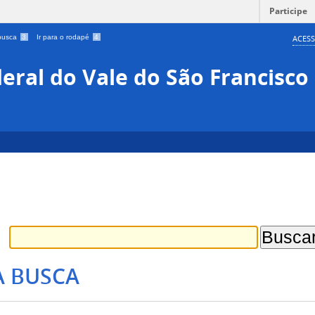
Participe
 busca
3
Ir para o rodapé
4
ACESS
eral do Vale do São Francisco
A BUSCA