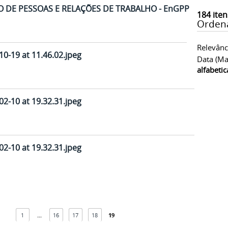
O DE PESSOAS E RELAÇÕES DE TRABALHO - EnGPR
184
iten
Orden
Relevânc
0-19 at 11.46.02.jpeg
Data (ma
alfabeti
2-10 at 19.32.31.jpeg
2-10 at 19.32.31.jpeg
1
...
16
17
18
19