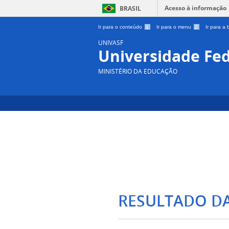
Acesso à informação
BRASIL
Ir para o conteúdo
1
Ir para o menu
2
Ir para a
UNIVASF
Universidade Fed
MINISTÉRIO DA EDUCAÇÃO
RESULTADO D