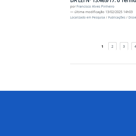
DA LEI Nº 13.465/17: o Termo 
por
Francisco Alves Pinheiro
—
última modificação
13/02/2025 14h03
Localizado em
Pesquisa
/
Publicações
/
Diss
1
2
3