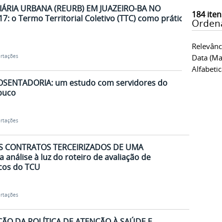
ÁRIA URBANA (REURB) EM JUAZEIRO-BA NO
184
iten
: o Termo Territorial Coletivo (TTC) como prática
Orden
Relevânc
Data (ma
ertações
Alfabeti
SENTADORIA: um estudo com servidores do
buco
ertações
S CONTRATOS TERCEIRIZADOS DE UMA
nálise à luz do roteiro de avaliação de
scos do TCU
ertações
ÃO DA POLÍTICA DE ATENÇÃO À SAÚDE E