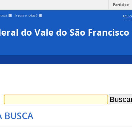
Participe
 busca
3
Ir para o rodapé
4
ACESS
eral do Vale do São Francisco
A BUSCA