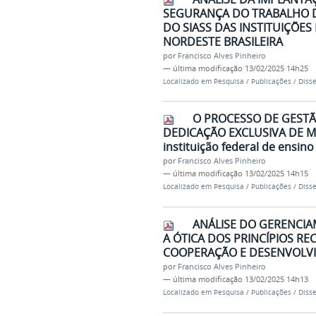
SEGURANÇA DO TRABALHO D
DO SIASS DAS INSTITUIÇÕES
NORDESTE BRASILEIRA
por
Francisco Alves Pinheiro
—
última modificação
13/02/2025 14h25
Localizado em
Pesquisa
/
Publicações
/
Diss
O PROCESSO DE GESTÃ
DEDICAÇÃO EXCLUSIVA DE M
instituição federal de ensino
por
Francisco Alves Pinheiro
—
última modificação
13/02/2025 14h15
Localizado em
Pesquisa
/
Publicações
/
Diss
ANÁLISE DO GERENCIA
A ÓTICA DOS PRINCÍPIOS 
COOPERAÇÃO E DESENVOLV
por
Francisco Alves Pinheiro
—
última modificação
13/02/2025 14h13
Localizado em
Pesquisa
/
Publicações
/
Diss