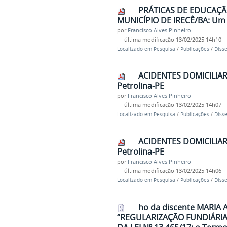
PRÁTICAS DE EDUCAÇÃ
MUNICÍPIO DE IRECÊ/BA: Um e
por
Francisco Alves Pinheiro
—
última modificação
13/02/2025 14h10
Localizado em
Pesquisa
/
Publicações
/
Diss
ACIDENTES DOMICILIAR
Petrolina-PE
por
Francisco Alves Pinheiro
—
última modificação
13/02/2025 14h07
Localizado em
Pesquisa
/
Publicações
/
Diss
ACIDENTES DOMICILIAR
Petrolina-PE
por
Francisco Alves Pinheiro
—
última modificação
13/02/2025 14h06
Localizado em
Pesquisa
/
Publicações
/
Diss
ho da discente MARIA 
“REGULARIZAÇÃO FUNDIÁRIA