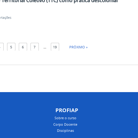
Territorial Coletivo (TTC) como prática descolonial
ertações
4
5
6
7
...
19
PRÓXIMO »
PROFIAP
Sobre o curso
Corpo Docente
Disciplinas