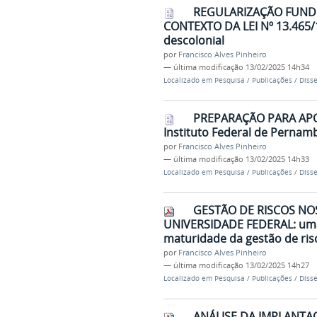
REGULARIZAÇÃO FUNDI
CONTEXTO DA LEI Nº 13.465/17
descolonial
por
Francisco Alves Pinheiro
—
última modificação
13/02/2025 14h34
Localizado em
Pesquisa
/
Publicações
/
Diss
PREPARAÇÃO PARA APO
Instituto Federal de Pernam
por
Francisco Alves Pinheiro
—
última modificação
13/02/2025 14h33
Localizado em
Pesquisa
/
Publicações
/
Diss
GESTÃO DE RISCOS NO
UNIVERSIDADE FEDERAL: uma a
maturidade da gestão de ri
por
Francisco Alves Pinheiro
—
última modificação
13/02/2025 14h27
Localizado em
Pesquisa
/
Publicações
/
Diss
ANÁLISE DA IMPLANTAÇ