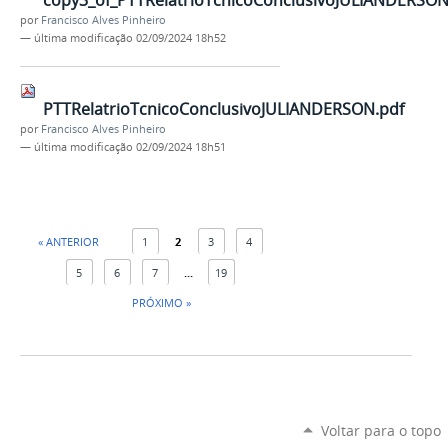
copy3_of_PTTRelatrioTcnicoConclusivoJULIANDERSON
por
Francisco Alves Pinheiro
—
última modificação
02/09/2024 18h52
PTTRelatrioTcnicoConclusivoJULIANDERSON.pdf
por
Francisco Alves Pinheiro
—
última modificação
02/09/2024 18h51
« ANTERIOR
1
2
3
4
5
6
7
...
19
PRÓXIMO »
Voltar para o topo