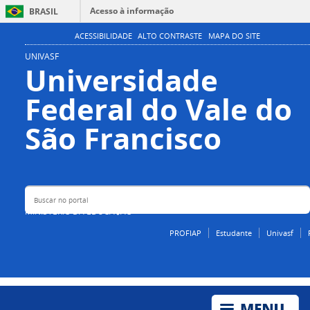
Acesso à informação
BRASIL
Participe
ACESSIBILIDADE
ALTO CONTRASTE
MAPA DO SITE
Serviços
UNIVASF
Universidade
Legislação
Federal do Vale do
Canais
Buscar no portal
São Francisco
MINISTÉRIO DA EDUCAÇÃO
PROFIAP
Estudante
Univasf