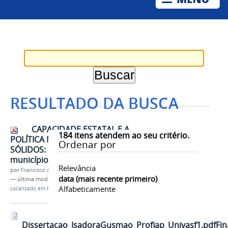
RESULTADO DA BUSCA
CAPACIDADE ESTATAL E A
184
itens atendem ao seu critério.
POLÍTICA NACIONAL DE RESÍDUOS
Ordenar por
SÓLIDOS: Uma análise do
município de Petrolina (PE)
Relevância
por
Francisco Alves Pinheiro
data (mais recente primeiro)
—
última modificação
13/02/2025 14h00
Alfabeticamente
Localizado em
Pesquisa
/
Publicações
/
Dissertações
Dissertacao_IsadoraGusmao_Profiap_Univasf1.pdfFin