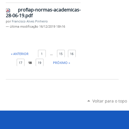
profiap-normas-academicas-
28-06-19.pdf
por
Francisco Alves Pinheiro
—
última modificação
16/12/2019 18h16
« ANTERIOR
1
...
15
16
17
18
19
PRÓXIMO »
Voltar para o topo