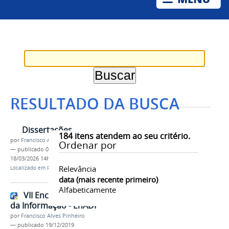
RESULTADO DA BUSCA
Dissertações
184
itens atendem ao seu critério.
por
Francisco Alves Pinheiro
Ordenar por
—
publicado
05/02/2020
—
última modificação
18/03/2026 14h36
Relevância
Localizado em
Pesquisa
/
Publicações
data (mais recente primeiro)
Alfabeticamente
VII Encontro de Administração
da Informação - EnADI
por
Francisco Alves Pinheiro
—
publicado
19/12/2019