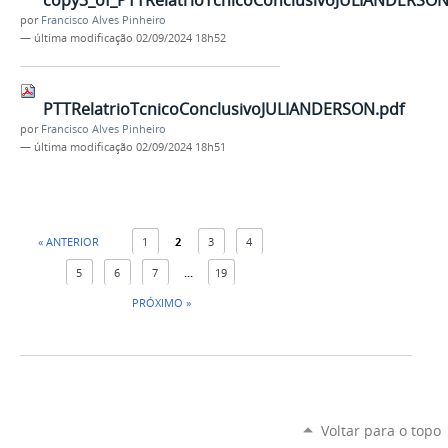
copy3_of_PTTRelatrioTcnicoConclusivoJULIANDERSON
por
Francisco Alves Pinheiro
—
última modificação
02/09/2024 18h52
PTTRelatrioTcnicoConclusivoJULIANDERSON.pdf
por
Francisco Alves Pinheiro
—
última modificação
02/09/2024 18h51
« ANTERIOR
1
2
3
4
5
6
7
...
19
PRÓXIMO »
Voltar para o topo