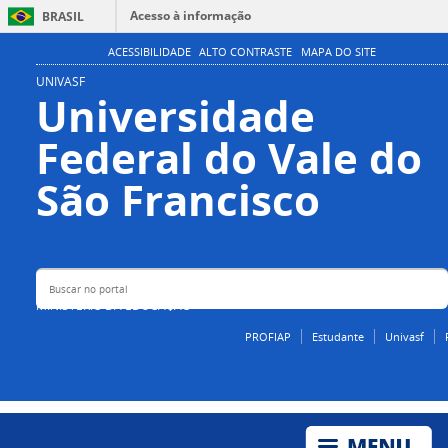
Acesso à informação
BRASIL
Participe
ACESSIBILIDADE
ALTO CONTRASTE
MAPA DO SITE
Serviços
UNIVASF
Universidade
Legislação
Federal do Vale do
Canais
Buscar no portal
São Francisco
MINISTÉRIO DA EDUCAÇÃO
PROFIAP
Estudante
Univasf