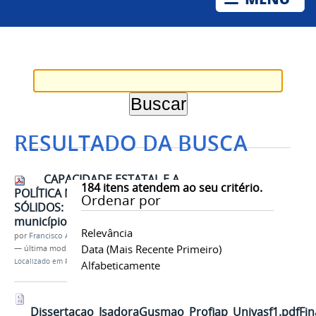
RESULTADO DA BUSCA
CAPACIDADE ESTATAL E A
184
itens atendem ao seu critério.
POLÍTICA NACIONAL DE RESÍDUOS
Ordenar por
SÓLIDOS: Uma análise do
município de Petrolina (PE)
Relevância
por
Francisco Alves Pinheiro
Data (mais Recente Primeiro)
—
última modificação
13/02/2025 14h00
Localizado em
Pesquisa
/
Publicações
/
Dissertações
Alfabeticamente
Dissertacao_IsadoraGusmao_Profiap_Univasf1.pdfFin