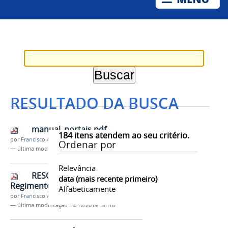
RESULTADO DA BUSCA
manual_portais.pdf
184
itens atendem ao seu critério.
por
Francisco Alves Pinheiro
Ordenar por
—
última modificação
16/12/2019 18h16
Relevância
RESOLUÇÃO Nº 15 -
data (mais recente primeiro)
Regimento Interno PROFIAP.pdf
Alfabeticamente
por
Francisco Alves Pinheiro
—
última modificação
16/12/2019 18h16