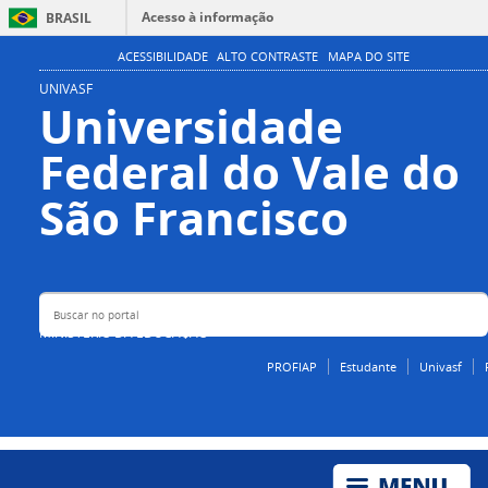
Acesso à informação
BRASIL
Participe
ACESSIBILIDADE
ALTO CONTRASTE
MAPA DO SITE
Serviços
UNIVASF
Universidade
Legislação
Federal do Vale do
Canais
Buscar no portal
São Francisco
MINISTÉRIO DA EDUCAÇÃO
PROFIAP
Estudante
Univasf