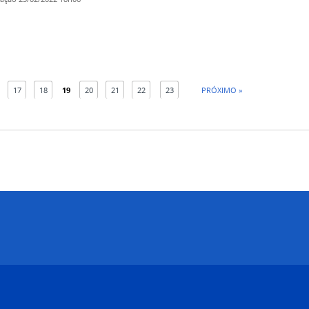
17
18
19
20
21
22
23
PRÓXIMO »