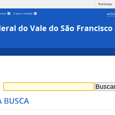
Participe
 busca
3
Ir para o rodapé
4
ACESS
eral do Vale do São Francisco
A BUSCA