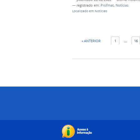
— registrado em:
Profmat
,
Notícias
Localizado em
Notícias
« ANTERIOR
1
...
16