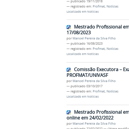
—
publicado
19/11/2018
— registrado em:
Profmat
,
Notícias
Localizado em
Notícias
Mestrado Profissional e
17/08/2023
por
Manoel Pereira da Silva Filho
—
publicado
16/08/2023
— registrado em:
Profmat
,
Notícias
Localizado em
Notícias
Comissão Executora – Ex
PROFMAT/UNIVASF
por
Manoel Pereira da Silva Filho
—
publicado
03/10/2017
— registrado em:
Profmat
,
Notícias
Localizado em
Notícias
Mestrado Profissional e
online em 24/02/2022
por
Manoel Pereira da Silva Filho
—
publicado
22/02/2022
—
última modifi