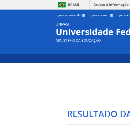
Acesso à informação
BRASIL
Ir para o conteúdo
1
Ir para o menu
2
Ir para a
UNIVASF
Universidade Fed
MINISTÉRIO DA EDUCAÇÃO
RESULTADO D