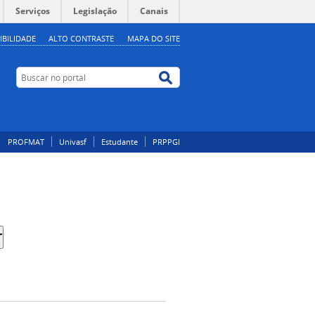
Serviços
Legislação
Canais
IBILIDADE
ALTO CONTRASTE
MAPA DO SITE
Buscar no portal
Buscar no portal
PROFMAT
Univasf
Estudante
PRPPGI