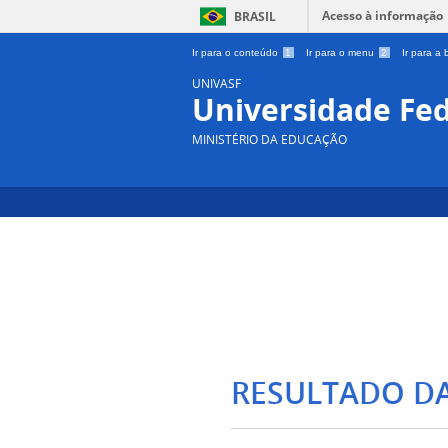
Acesso à informação
BRASIL
Ir para o conteúdo
1
Ir para o menu
2
Ir para a
UNIVASF
Universidade Fed
MINISTÉRIO DA EDUCAÇÃO
RESULTADO D