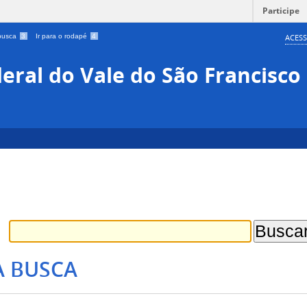
Participe
 busca
3
Ir para o rodapé
4
ACESS
eral do Vale do São Francisco
A BUSCA