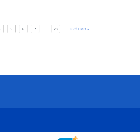
4
5
6
7
...
23
PRÓXIMO »