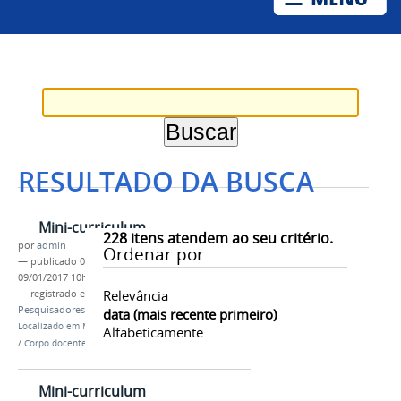
RESULTADO DA BUSCA
Mini-curriculum
228
itens atendem ao seu critério.
por
admin
Ordenar por
—
publicado
07/11/2016
—
última modificação
09/01/2017 10h39
Relevância
— registrado em:
Corpo docente
,
Professores
,
Pesquisadores
,
Colegiado
,
Profmat
,
Beto Bautista
data (mais recente primeiro)
Localizado em
Mestrado Profissional em Matemática
Alfabeticamente
/
Corpo docente
/
Beto Rober Bautista Saavedra
Mini-curriculum