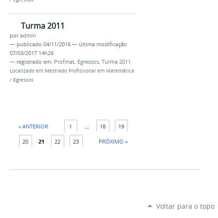
Turma 2011
por
admin
—
publicado
04/11/2016
—
última modificação
07/03/2017 14h26
— registrado em:
Profmat
,
Egressos
,
Turma 2011
Localizado em
Mestrado Profissional em Matemática
/
Egressos
« ANTERIOR
1
...
18
19
20
21
22
23
PRÓXIMO »
Voltar para o topo