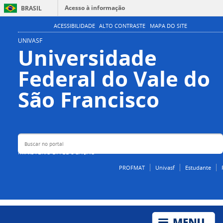
Acesso à informação
BRASIL
Participe
ACESSIBILIDADE
ALTO CONTRASTE
MAPA DO SITE
Serviços
UNIVASF
Universidade
Legislação
Federal do Vale do
Canais
Buscar no portal
São Francisco
MINISTÉRIO DA EDUCAÇÃO
PROFMAT
Univasf
Estudante