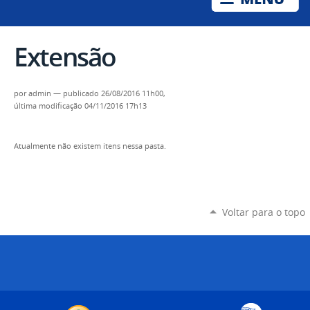
Extensão
por
admin
—
publicado
26/08/2016 11h00,
última modificação
04/11/2016 17h13
Atualmente não existem itens nessa pasta.
Voltar para o topo