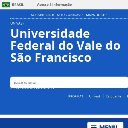
Acesso à informação
BRASIL
Participe
ACESSIBILIDADE
ALTO CONTRASTE
MAPA DO SITE
Serviços
UNIVASF
Universidade
Legislação
Federal do Vale do
Canais
Buscar no portal
São Francisco
MINISTÉRIO DA EDUCAÇÃO
PROFMAT
Univasf
Estudante