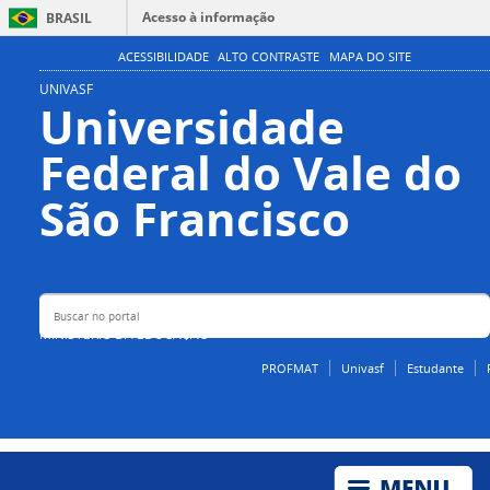
Acesso à informação
BRASIL
Participe
ACESSIBILIDADE
ALTO CONTRASTE
MAPA DO SITE
Serviços
UNIVASF
Universidade
Legislação
Federal do Vale do
Canais
Buscar no portal
São Francisco
MINISTÉRIO DA EDUCAÇÃO
PROFMAT
Univasf
Estudante