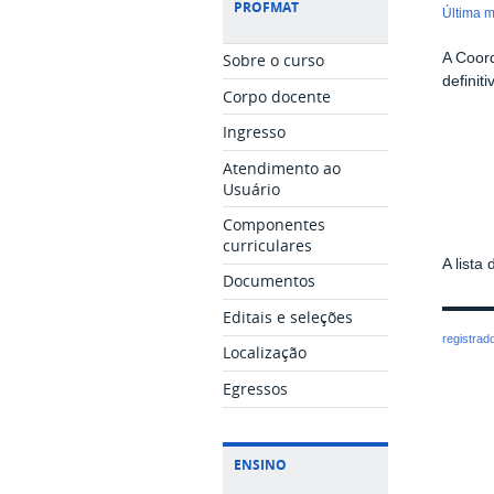
PROFMAT
última 
A Coord
Sobre o curso
definit
Corpo docente
Ingresso
Atendimento ao
Usuário
Componentes
curriculares
A lista
Documentos
Editais e seleções
registrad
Localização
Egressos
ENSINO