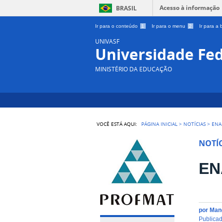
Acesso à informação
BRASIL
Ir para o conteúdo
1
Ir para o menu
2
Ir para a
UNIVASF
Universidade Fed
MINISTÉRIO DA EDUCAÇÃO
VOCÊ ESTÁ AQUI:
PÁGINA INICIAL
>
NOTÍCIAS
>
ENA 
NOTÍC
ENA
por
Mano
publica