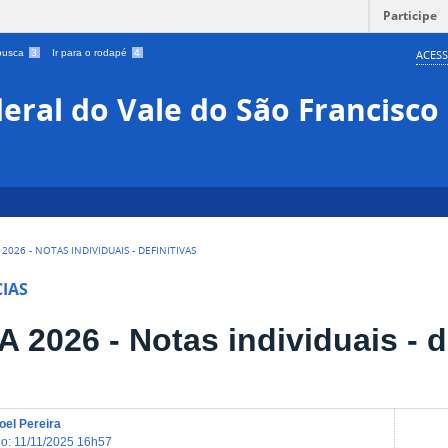
Participe
 busca
3
Ir para o rodapé
4
ACESS
eral do Vale do São Francisco
2026 - NOTAS INDIVIDUAIS - DEFINITIVAS
IAS
 2026 - Notas individuais - d
el Pereira
do
:
11/11/2025 16h57