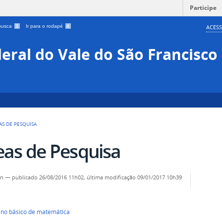
Participe
 busca
3
Ir para o rodapé
4
ACESS
eral do Vale do São Francisco
AS DE PESQUISA
eas de Pesquisa
in
—
publicado
26/08/2016 11h02,
última modificação
09/01/2017 10h39
ino básico de matemática