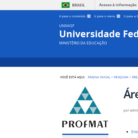
Acesso à informação
BRASIL
Ir para o conteúdo
1
Ir para o menu
2
Ir para a
UNIVASF
Universidade Fed
MINISTÉRIO DA EDUCAÇÃO
VOCÊ ESTÁ AQUI:
PÁGINA INICIAL
>
PESQUISA
>
ÁRE
Ár
por
adm
Ens