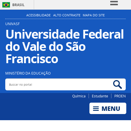
BRASIL
Simplifique!
ACESSIBILIDADE
ALTO CONTRASTE
MAPA DO SITE
Comunica BR
UNIVASF
Universidade Federal
Participe
do Vale do São
Acesso à informação
Legislação
Francisco
Canais
MINISTÉRIO DA EDUCAÇÃO
Buscar no portal
Bus
Química
Estudante
PROEN