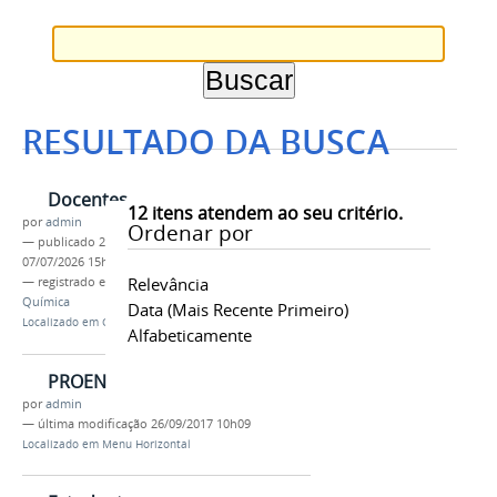
RESULTADO DA BUSCA
Docentes
12
itens atendem ao seu critério.
por
admin
Ordenar por
—
publicado
28/09/2017
—
última modificação
07/07/2026 15h30
Relevância
— registrado em:
Docentes
,
CLIQ
,
Licenciatura em
Química
Data (mais Recente Primeiro)
Localizado em
Química
Alfabeticamente
PROEN
por
admin
—
última modificação
26/09/2017 10h09
Localizado em
Menu Horizontal