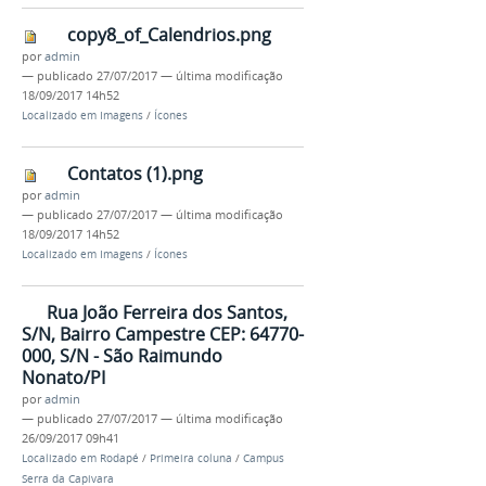
copy8_of_Calendrios.png
por
admin
—
publicado
27/07/2017
—
última modificação
18/09/2017 14h52
Localizado em
Imagens
/
Ícones
Contatos (1).png
por
admin
—
publicado
27/07/2017
—
última modificação
18/09/2017 14h52
Localizado em
Imagens
/
Ícones
Rua João Ferreira dos Santos,
S/N, Bairro Campestre CEP: 64770-
000, S/N - São Raimundo
Nonato/PI
por
admin
—
publicado
27/07/2017
—
última modificação
26/09/2017 09h41
Localizado em
Rodapé
/
Primeira coluna
/
Campus
Serra da Capivara