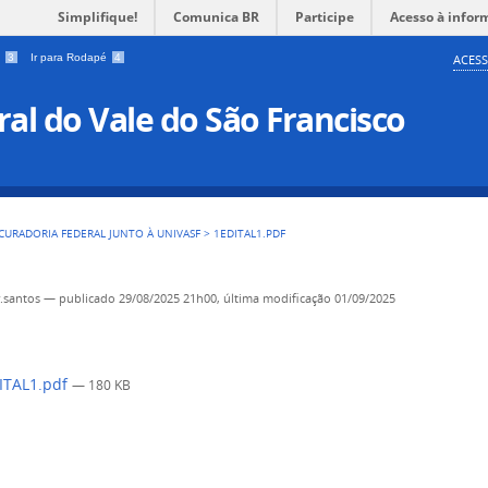
Simplifique!
Comunica BR
Participe
Acesso à infor
a
3
Ir para Rodapé
4
ACESS
al do Vale do São Francisco
CURADORIA FEDERAL JUNTO À UNIVASF
>
1EDITAL1.PDF
r.santos
—
publicado
29/08/2025 21h00,
última modificação
01/09/2025
ITAL1.pdf
— 180 KB