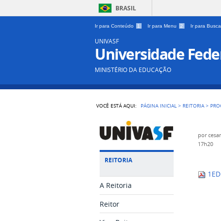
BRASIL
Ir para Conteúdo
1
Ir para Menu
2
Ir para Busc
UNIVASF
Universidade Feder
MINISTÉRIO DA EDUCAÇÃO
VOCÊ ESTÁ AQUI:
PÁGINA INICIAL
>
REITORIA
>
PRO
por
cesa
17h20
REITORIA
1ED
A Reitoria
Reitor