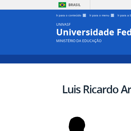
BRASIL
Ir para o conteúdo
1
Ir para o menu
2
Ir para a
UNIVASF
Universidade Fed
MINISTÉRIO DA EDUCAÇÃO
Luis Ricardo A