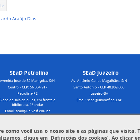
.br
icardo Araújo Dias…
SEaD Petrolina
SEaD Juazeiro
Avenida José de Sá Maniçoba, S/N
Av. Antônio Carlos Magalhães, S/N
Centro - CEP: 56.304-917
Santo Antônio - CEP 48.902-300
Petrolina-PE
Juazeiro-BA
Bloco de sala de aulas, em frente à
Email: sead@univasf.edu.br
biblioteca, 1º andar
Email: sead@univasf.edu.br
 como você usa o nosso site e as páginas que visita. 
tilizamos, clique em
'Definições dos cookies'
. Ao clicar 