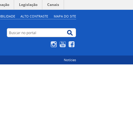
mação
Legislação
Canais
IBILIDADE
ALTO CONTRASTE
MAPA DO SITE
Buscar no portal
Buscar no portal
Instagram
YouTube
Facebook
Notícias