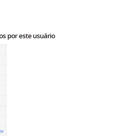
os por este usuário
g
.br