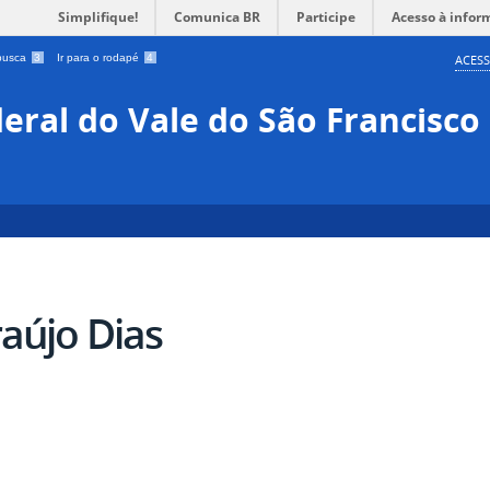
Simplifique!
Comunica BR
Participe
Acesso à infor
 busca
3
Ir para o rodapé
4
ACESS
eral do Vale do São Francisco
raújo Dias