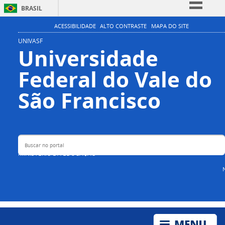
BRASIL
Simplifique!
ACESSIBILIDADE
ALTO CONTRASTE
MAPA DO SITE
Comunica BR
UNIVASF
Universidade
Participe
Federal do Vale do
Acesso à informação
Legislação
Buscar no portal
São Francisco
Canais
MINISTÉRIO DA EDUCAÇÃO
N