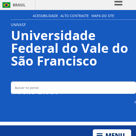
BRASIL
Simplifique!
ACESSIBILIDADE
ALTO CONTRASTE
MAPA DO SITE
Comunica BR
UNIVASF
Universidade
Participe
Federal do Vale do
Acesso à informação
Legislação
Buscar no portal
São Francisco
Canais
MINISTÉRIO DA EDUCAÇÃO
N