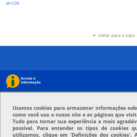
id=134
Voltar para o topo
Usamos
cookies
para armazenar informações sob
como você usa o nosso site e as páginas que visit
Tudo para tornar sua experiência a mais agradáv
possível. Para entender os tipos de cookies q
utilizamos, clique em
'Definições dos cookies'
. 