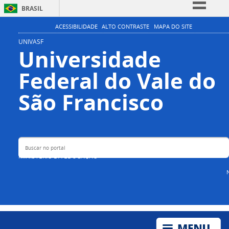
BRASIL
Simplifique!
ACESSIBILIDADE
ALTO CONTRASTE
MAPA DO SITE
Comunica BR
UNIVASF
Universidade
Participe
Federal do Vale do
Acesso à informação
Legislação
Buscar no portal
São Francisco
Canais
MINISTÉRIO DA EDUCAÇÃO
N