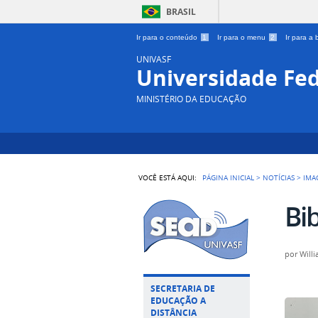
BRASIL
Ir para o conteúdo
1
Ir para o menu
2
Ir para a
UNIVASF
Universidade Fed
MINISTÉRIO DA EDUCAÇÃO
VOCÊ ESTÁ AQUI:
PÁGINA INICIAL
>
NOTÍCIAS
>
IMA
Bi
por
Willi
SECRETARIA DE
EDUCAÇÃO A
DISTÂNCIA