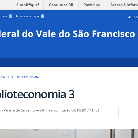
Simplifique!
Comunica BR
Participe
Acesso à infor
 busca
3
Ir para o rodapé
4
ACESS
eral do Vale do São Francisco
GENS
>
BIBLIOTECONOMIA 3
blioteconomia 3
an Pereira de Carvalho
—
última modificação
09/11/2017 11h09