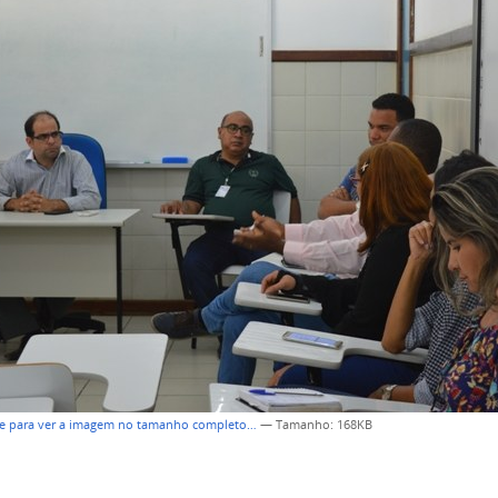
ue para ver a imagem no tamanho completo…
—
Tamanho
: 168KB