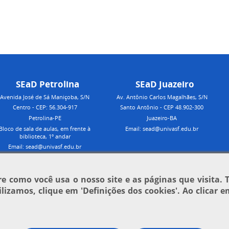
SEaD Petrolina
SEaD Juazeiro
Avenida José de Sá Maniçoba, S/N
Av. Antônio Carlos Magalhães, S/N
Centro - CEP: 56.304-917
Santo Antônio - CEP 48.902-300
Petrolina-PE
Juazeiro-BA
Bloco de sala de aulas, em frente à
Email: sead@univasf.edu.br
biblioteca, 1º andar
Email: sead@univasf.edu.br
 como você usa o nosso site e as páginas que visita. 
tilizamos, clique em
'Definições dos cookies'
. Ao clicar 