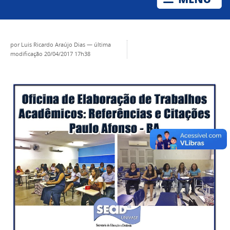
por
Luis Ricardo Araújo Dias
—
última
modificação
20/04/2017 17h38