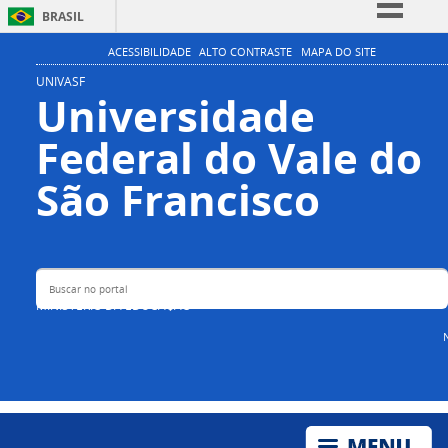
BRASIL
Simplifique!
ACESSIBILIDADE
ALTO CONTRASTE
MAPA DO SITE
Comunica BR
UNIVASF
Universidade
Participe
Federal do Vale do
Acesso à informação
Legislação
Buscar no portal
São Francisco
Canais
MINISTÉRIO DA EDUCAÇÃO
N