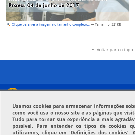
Clique para ver a imagem no tamanho completo…
—
Tamanho
: 321KB
Voltar para o topo
Usamos
cookies
para armazenar informações sob
como você usa o nosso site e as páginas que visit
Tudo para tornar sua experiência a mais agradáv
possível. Para entender os tipos de cookies q
utilizamos, clique em
'Definições dos cookies'
. 