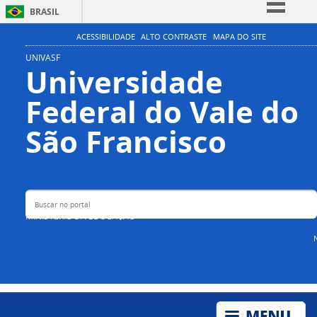
BRASIL
Simplifique!
ACESSIBILIDADE
ALTO CONTRASTE
MAPA DO SITE
Comunica BR
UNIVASF
Universidade
Participe
Federal do Vale do
Acesso à informação
Legislação
Buscar no portal
São Francisco
Canais
MINISTÉRIO DA EDUCAÇÃO
N