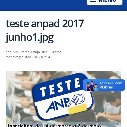
teste anpad 2017
junho1.jpg
por
Luis Ricardo Araújo Dias
—
última
modificação
16/03/2017 09h54