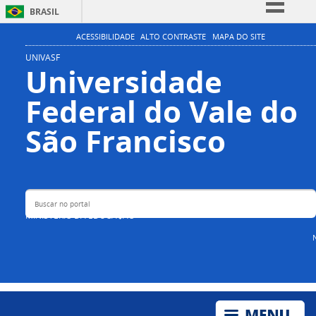
BRASIL
Simplifique!
ACESSIBILIDADE
ALTO CONTRASTE
MAPA DO SITE
Comunica BR
UNIVASF
Universidade
Participe
Federal do Vale do
Acesso à informação
Legislação
Buscar no portal
São Francisco
Canais
MINISTÉRIO DA EDUCAÇÃO
N