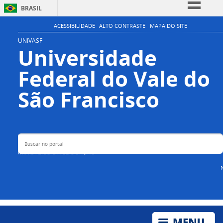
BRASIL
Simplifique!
ACESSIBILIDADE
ALTO CONTRASTE
MAPA DO SITE
Comunica BR
UNIVASF
Universidade
Participe
Federal do Vale do
Acesso à informação
Legislação
Buscar no portal
São Francisco
Canais
MINISTÉRIO DA EDUCAÇÃO
N