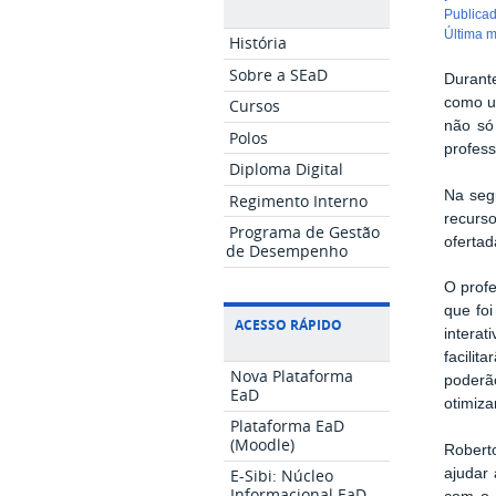
publica
última 
História
Sobre a SEaD
Durant
como um
Cursos
não só 
Polos
profess
Diploma Digital
Na seg
Regimento Interno
recurs
Programa de Gestão
ofertad
de Desempenho
O profe
que fo
ACESSO RÁPIDO
intera
facili
Nova Plataforma
poderão
EaD
otimiza
Plataforma EaD
(Moodle)
Robert
ajudar
E-Sibi: Núcleo
Informacional EaD