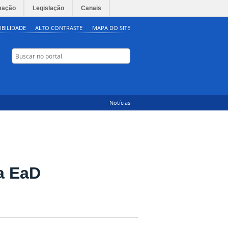
mação
Legislação
Canais
IBILIDADE
ALTO CONTRASTE
MAPA DO SITE
Buscar no portal
Buscar no portal
Instagram
YouTube
Facebook
Notícias
a EaD
Tweet