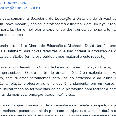
do
:
15/09/2017 10h36
modificação
:
18/09/2017 09h11
e esta semana, a Secretaria de Educação a Distância da Univasf a
 "novo moodle", aos seus professores e tutores. Com um layout renov
para facilitar e melhorar a experiência dos alunos, como para torna
ores e tutores.
unda-feira, 11, o Diretor de Educação a Distância, David Neri fez 
os e, também, das novas diretrizes que irão nortear a produção de c
as pela SEaD. (em breve publicaremos material a este respeito).
ssor e coordenador do Curso de Licenciatura em Educação Física, Jos
i apresentado. "O novo ambiente virtual da SEaD é excelente, uma v
tivo, com diversas ferramentas para uso do professor e do aluno. 
tarão a relação professor-aluno, o que é fundamental em um curso 
 utilizar todas as ferramentas da nova plataforma para facilitar a a
r ainda mais sua formação acadêmica", disse.
o acredita que o momento de apresentação e debate a respeito da p
 a melhorar pontos que ainda precisam de ajustes e também dará a op