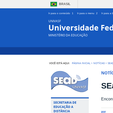
BRASIL
Ir para o conteúdo
1
Ir para o menu
2
Ir para a
UNIVASF
Universidade Fed
MINISTÉRIO DA EDUCAÇÃO
VOCÊ ESTÁ AQUI:
PÁGINA INICIAL
>
NOTÍCIAS
>
SEA
NOTÍC
SE
Encont
SECRETARIA DE
EDUCAÇÃO A
DISTÂNCIA
por