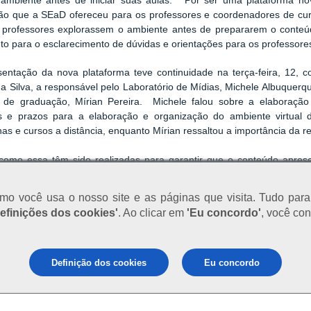
ambiente antes de iniciar suas aulas. " Por ser uma plataforma n
ão que a SEaD ofereceu para os professores e coordenadores de curso
 professores explorassem o ambiente antes de prepararem o conteúdo
 para o esclarecimento de dúvidas e orientações para os professore
sentação da nova plataforma teve continuidade na terça-feira, 12,
a Silva, a responsável pelo Laboratório de Mídias, Michele Albuquer
is de graduação, Mírian Pereira. Michele falou sobre a elaboraçã
ios e prazos para a elaboração e organização do ambiente virtual
inas e cursos a distância, enquanto Mírian ressaltou a importância da 
como essa têm sido realizadas para garantir que o conteúdo apres
de possível, tanto quanto ao conteúdo, propriamente dito, como a for
o você usa o nosso site e as páginas que visita. Tudo para 
atento, em breve daremos mais detalhes a respeito da nossa nov
efinições dos cookies'
. Ao clicar em
'Eu concordo'
, você con