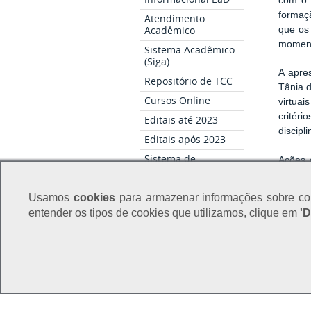
com o 
formaç
Atendimento
Acadêmico
que os
momento
Sistema Acadêmico
(Siga)
A apre
Repositório de TCC
Tânia d
Cursos Online
virtua
critér
Editais até 2023
discipl
Editais após 2023
Sistema de
Ações 
inscrição SIPSS
qualida
Solicitações /
Usamos
cookies
para armazenar informações sobre com
Serviços
Fique 
entender os tipos de cookies que utilizamos, clique em
'D
Jornal
Documentos UAB
Documentos para
Aluno(a)s
Processo Seletivo