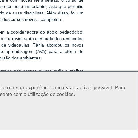
ova e com novas ferramentas, o curso de
 foi muito importante, visto que permitiu
 de suas disciplinas. Além disso, foi um
s dos cursos novos", completou.
 com a coordenadora do apoio pedagógico,
que e a revisora de conteúdo dos ambientes
o de videoaulas. Tânia abordou os novos
 de aprendizagem (AVA) para a oferta de
revisão dos ambientes.
entado aos nossos alunos terão a melhor
ma de apresentação.
tornar sua experiência a mais agradável possível. Para
a plataforma ead. Você vai adorar!
sente com a utilização de cookies.