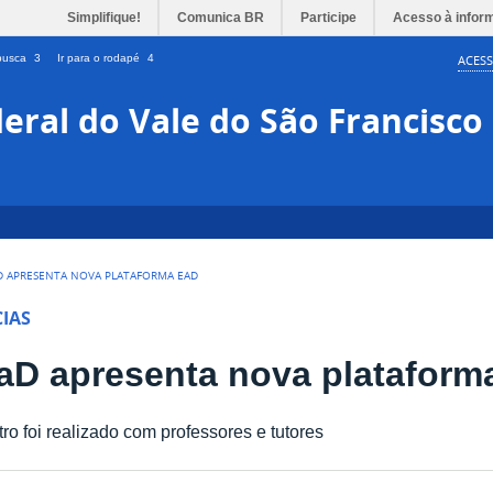
Simplifique!
Comunica BR
Participe
Acesso à infor
 busca
3
Ir para o rodapé
4
ACESS
eral do Vale do São Francisco
D APRESENTA NOVA PLATAFORMA EAD
IAS
aD apresenta nova plataform
ro foi realizado com professores e tutores