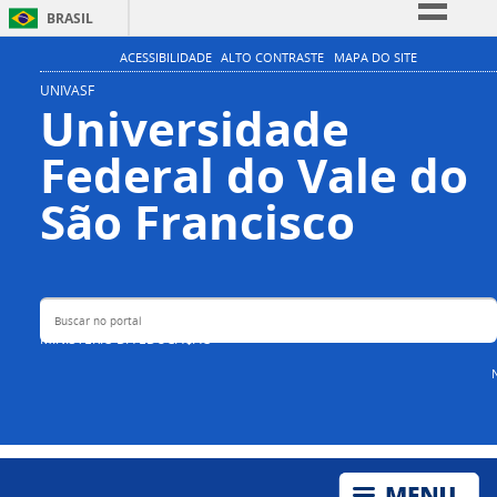
BRASIL
Simplifique!
ACESSIBILIDADE
ALTO CONTRASTE
MAPA DO SITE
Comunica BR
UNIVASF
Universidade
Participe
Federal do Vale do
Acesso à informação
Legislação
Buscar no portal
São Francisco
Canais
MINISTÉRIO DA EDUCAÇÃO
N