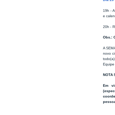
19h - 
e calen
20h - R
Obs.: 
A SEMA
novo ci
todo(a
Equipe
NOTA 
Em vi
(espec
coorde
pessoa