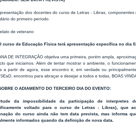
Apresentação dos docentes do curso de Letras - Libras, componentes 
dário do primeiro período.
elato de veterano
O curso de Educação Física terá apresentação específica no dia 0
NA DE INTEGRAÇÃO objetiva uma primeira, porém ampla, aproximação
clo que iniciamos. Além de tentar mostrar o ambiente, o funcionamen
)s a partir de agora, esse encontro é, em verdade ou principalmen
 SEaD, encontrou para abraçar e desejar a todos e todas, BOAS VIND
SOBRE O ADIAMENTO DO TERCEIRO DIA DO EVENTO:
rtude da impossibilidade da participação de interpretes d
ificamente voltado para o curso de Letras - Libras), que ac
nação do curso ainda não tem data prevista, mas informa que
lmente informados quando da definição de nova data.