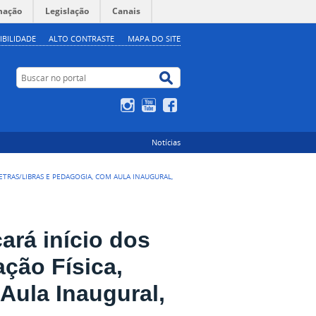
mação
Legislação
Canais
IBILIDADE
ALTO CONTRASTE
MAPA DO SITE
Buscar no portal
Buscar no portal
Instagram
YouTube
Facebook
Notícias
ETRAS/LIBRAS E PEDAGOGIA, COM AULA INAUGURAL,
á início dos
ção Física,
Aula Inaugural,