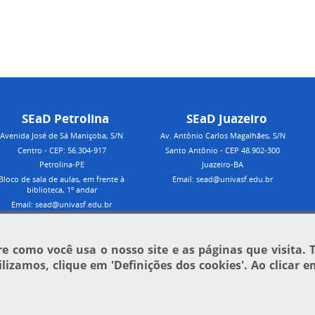
SEaD Petrolina
SEaD Juazeiro
Avenida José de Sá Maniçoba, S/N
Av. Antônio Carlos Magalhães, S/N
Centro - CEP: 56.304-917
Santo Antônio - CEP 48.902-300
Petrolina-PE
Juazeiro-BA
Bloco de sala de aulas, em frente à
Email: sead@univasf.edu.br
biblioteca, 1º andar
Email: sead@univasf.edu.br
 como você usa o nosso site e as páginas que visita. 
tilizamos, clique em
'Definições dos cookies'
. Ao clicar 