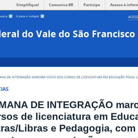
Simplifique!
Comunica BR
Participe
Acesso à infor
 busca
3
Ir para o rodapé
4
ACESS
eral do Vale do São Francisco
ANA DE INTEGRAÇÃO MARCARÁ INÍCIO DOS CURSOS DE LICENCIATURA EM EDUCAÇÃO FÍSICA, L
IAS
MANA DE INTEGRAÇÃO marcar
rsos de licenciatura em Educa
tras/Libras e Pedagogia, com 