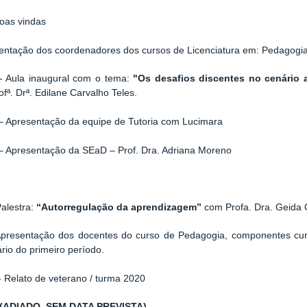
oas vindas
entação dos coordenadores dos cursos de Licenciatura em: Pedagogia 
- Aula inaugural com o tema:
"Os desafios discentes no cenário a
ofª. Drª. Edilane Carvalho Teles.
– Apresentação da equipe de Tutoria com Lucimara
– Apresentação da SEaD – Prof. Dra. Adriana Moreno
:
alestra:
“Autorregulação da aprendizagem”
com Profa. Dra. Geida 
Apresentação dos docentes do curso de Pedagogia, componentes curr
rio do primeiro período.
 Relato de veterano / turma 2020
(ADIADO. SEM DATA PREVISTA)