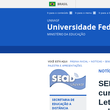
BRASIL
Ir para o conteúdo
1
Ir para o menu
2
Ir para a
UNIVASF
Universidade Fed
MINISTÉRIO DA EDUCAÇÃO
VOCÊ ESTÁ AQUI:
PÁGINA INICIAL
>
NOTÍCIAS
>
SEM
PALESTRA E APRESENTAÇÕES.
NOTÍC
SE
cu
SECRETARIA DE
Le
EDUCAÇÃO A
DISTÂNCIA