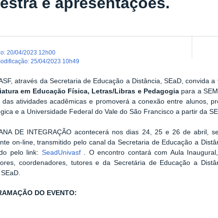
lestra e apresentações.
do
:
20/04/2023 12h00
modificação
:
25/04/2023 10h49
ASF, através da Secretaria de Educação a Distância, SEaD, convida a
iatura
em
Educação Física, Letras/Libras e Pedagogia
para a SE
io das atividades acadêmicas e promoverá a conexão entre alunos, pr
ica e a Universidade Federal do Vale do São Francisco a partir da S
NA DE INTEGRAÇÃO acontecerá nos dias 24, 25 e 26 de abril, se
nte on-line, transmitido pelo canal da Secretaria de Educação a Dis
do pelo link:
SeadUnivasf
. O encontro contará com Aula Inaugural,
sores, coordenadores, tutores e da Secretária de Educação a Dist
a SEaD.
AMAÇÃO DO EVENTO:
: