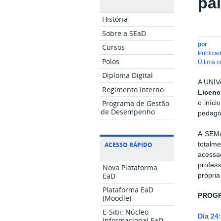
pa
História
Sobre a SEaD
por
Cursos
publica
Polos
última 
Diploma Digital
A UNIV
Regimento Interno
Licenc
Programa de Gestão
o iníc
de Desempenho
pedagóg
A SEMA
totalme
ACESSO RÁPIDO
acessa
profes
Nova Plataforma
EaD
própri
Plataforma EaD
PROGR
(Moodle)
E-Sibi: Núcleo
Dia 24
Informacional EaD