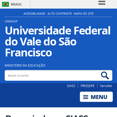
BRASIL
Simplifique!
ACESSIBILIDADE
ALTO CONTRASTE
MAPA DO SITE
Comunica BR
UNIVASF
Universidade Federal
Participe
do Vale do São
Acesso à informação
Legislação
Francisco
Canais
MINISTÉRIO DA EDUCAÇÃO
Buscar no portal
Bus
SIASS
PROGEPE
Servidor