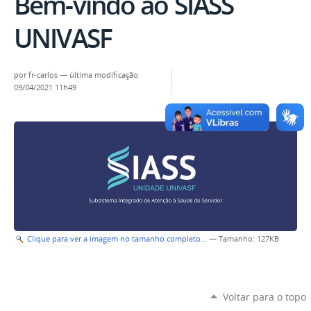
Bem-vindo ao SIASS
UNIVASF
por
fr-carlos
—
última modificação
09/04/2021 11h49
Clique para ver a imagem no tamanho completo…
—
Tamanho
: 127KB
Voltar para o topo