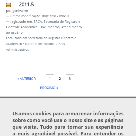
2011.5
por
genivalrm
—
última modificação
10/01/2017 09h19
— registrado em:
SRCA
,
Secretaria de Registro e
Controle Acadêmico
,
Documentos
,
Atendimento
ao usuário
Localizado em
Secretaria de Registro e Controle
Acadêmico
/
Material instrucional
/
Atos
Administrativos
« ANTERIOR
1
2
3
PRÓXIMO »
Usamos
cookies
para armazenar informações
sobre como você usa o nosso site e as páginas
que visita. Tudo para tornar sua experiência
Voltar para o topo
a mais agradável possível. Para entender os