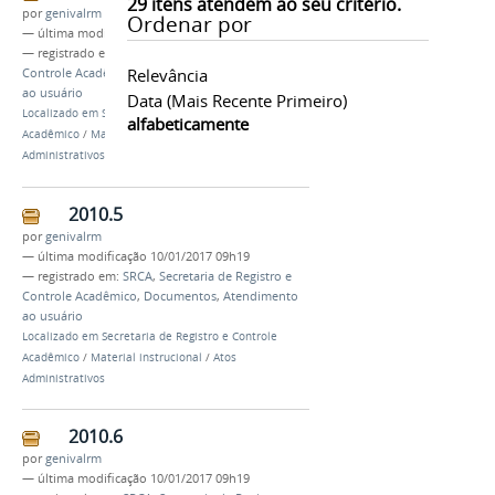
29
itens atendem ao seu critério.
por
genivalrm
Ordenar por
—
última modificação
10/01/2017 09h19
— registrado em:
SRCA
,
Secretaria de Registro e
Relevância
Controle Acadêmico
,
Documentos
,
Atendimento
ao usuário
Data (mais Recente Primeiro)
Localizado em
Secretaria de Registro e Controle
alfabeticamente
Acadêmico
/
Material instrucional
/
Atos
Administrativos
2010.5
por
genivalrm
—
última modificação
10/01/2017 09h19
— registrado em:
SRCA
,
Secretaria de Registro e
Controle Acadêmico
,
Documentos
,
Atendimento
ao usuário
Localizado em
Secretaria de Registro e Controle
Acadêmico
/
Material instrucional
/
Atos
Administrativos
2010.6
por
genivalrm
—
última modificação
10/01/2017 09h19