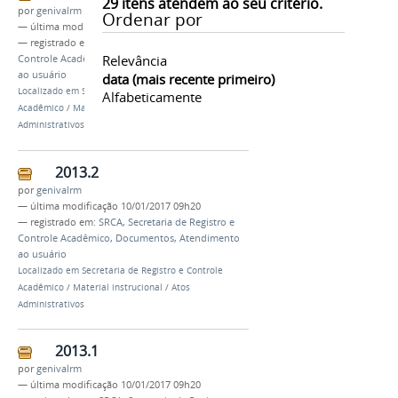
29
itens atendem ao seu critério.
por
genivalrm
Ordenar por
—
última modificação
10/01/2017 09h20
— registrado em:
SRCA
,
Secretaria de Registro e
Relevância
Controle Acadêmico
,
Documentos
,
Atendimento
ao usuário
data (mais recente primeiro)
Localizado em
Secretaria de Registro e Controle
Alfabeticamente
Acadêmico
/
Material instrucional
/
Atos
Administrativos
2013.2
por
genivalrm
—
última modificação
10/01/2017 09h20
— registrado em:
SRCA
,
Secretaria de Registro e
Controle Acadêmico
,
Documentos
,
Atendimento
ao usuário
Localizado em
Secretaria de Registro e Controle
Acadêmico
/
Material instrucional
/
Atos
Administrativos
2013.1
por
genivalrm
—
última modificação
10/01/2017 09h20