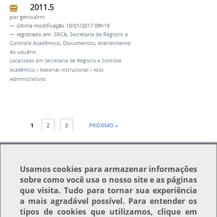
2011.5
por
genivalrm
—
última modificação
10/01/2017 09h19
— registrado em:
SRCA
,
Secretaria de Registro e
Controle Acadêmico
,
Documentos
,
Atendimento
ao usuário
Localizado em
Secretaria de Registro e Controle
Acadêmico
/
Material instrucional
/
Atos
Administrativos
1
2
3
PRÓXIMO »
Usamos
cookies
para armazenar informações
sobre como você usa o nosso site e as páginas
que visita. Tudo para tornar sua experiência
Voltar para o topo
a mais agradável possível. Para entender os
tipos de cookies que utilizamos, clique em