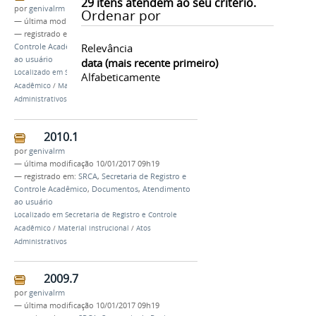
29
itens atendem ao seu critério.
por
genivalrm
Ordenar por
—
última modificação
10/01/2017 09h19
— registrado em:
SRCA
,
Secretaria de Registro e
Relevância
Controle Acadêmico
,
Documentos
,
Atendimento
ao usuário
data (mais recente primeiro)
Localizado em
Secretaria de Registro e Controle
Alfabeticamente
Acadêmico
/
Material instrucional
/
Atos
Administrativos
2010.1
por
genivalrm
—
última modificação
10/01/2017 09h19
— registrado em:
SRCA
,
Secretaria de Registro e
Controle Acadêmico
,
Documentos
,
Atendimento
ao usuário
Localizado em
Secretaria de Registro e Controle
Acadêmico
/
Material instrucional
/
Atos
Administrativos
2009.7
por
genivalrm
—
última modificação
10/01/2017 09h19