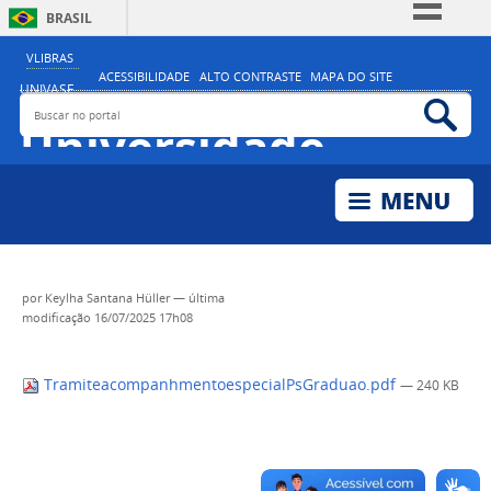
BRASIL
Simplifique!
VLIBRAS
ACESSIBILIDADE
ALTO CONTRASTE
MAPA DO SITE
Comunica BR
UNIVASF
Buscar no portal
Bus
MINISTÉRIO DA EDUCAÇÃO
Participe
Universidade
Acesso à informação
Federal do Vale do
Legislação
São Francisco
Canais
por
Keylha Santana Hüller
—
última
modificação
16/07/2025 17h08
TramiteacompanhmentoespecialPsGraduao.pdf
— 240 KB