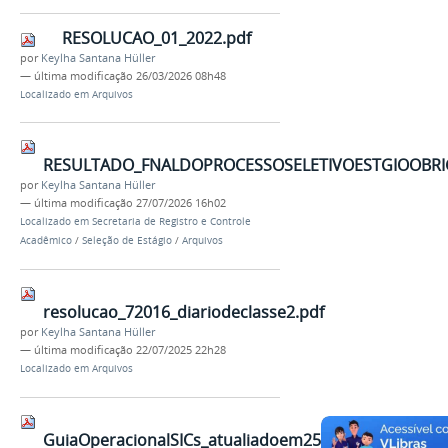
RESOLUCAO_01_2022.pdf
por
Keylha Santana Hüller
—
última modificação
26/03/2026 08h48
Localizado em
Arquivos
RESULTADO_FNALDOPROCESSOSELETIVOESTGIOOBRIG
por
Keylha Santana Hüller
—
última modificação
27/07/2026 16h02
Localizado em
Secretaria de Registro e Controle
Acadêmico
/
Seleção de Estágio
/
Arquivos
resolucao_72016_diariodeclasse2.pdf
por
Keylha Santana Hüller
—
última modificação
22/07/2025 22h28
Localizado em
Arquivos
GuiaOperacionalSICs_atualiadoem25072025.pdf