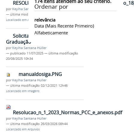
174
itens atendem ao seu critério.
RESOLUCAO_19_2021_CONUNI_Altera_a_resolucao_18
Ordenar por
por
Keylha Santana Hüller
—
última modificação
26/03/2026 08h51
relevância
Localizado em
Arquivos
Data (mais Recente Primeiro)
Alfabeticamente
Solicitações Gerais - Pós-
Graduação
por
Keylha Santana Hüller
—
publicado
11/07/2025
—
última modificação
20/08/2025 10h34
manualdosiga.PNG
por
Keylha Santana Hüller
—
última modificação
02/12/2021 12h46
Localizado em
Imagens
Resolucao_n_1_2023_Normas_PCC_e_anexos.pdf
por
Keylha Santana Hüller
—
última modificação
26/03/2026 08h44
Localizado em
Arquivos