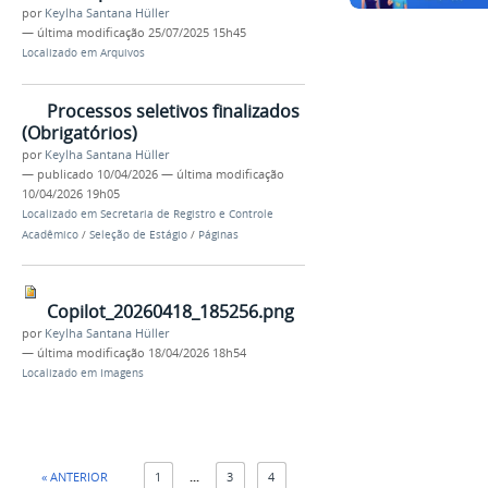
por
Keylha Santana Hüller
—
última modificação
25/07/2025 15h45
Localizado em
Arquivos
Processos seletivos finalizados
(Obrigatórios)
por
Keylha Santana Hüller
—
publicado
10/04/2026
—
última modificação
10/04/2026 19h05
Localizado em
Secretaria de Registro e Controle
Acadêmico
/
Seleção de Estágio
/
Páginas
Copilot_20260418_185256.png
por
Keylha Santana Hüller
—
última modificação
18/04/2026 18h54
Localizado em
Imagens
« ANTERIOR
1
...
3
4