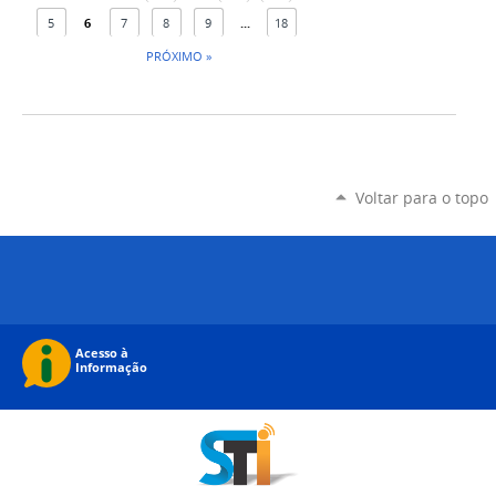
5
6
7
8
9
...
18
PRÓXIMO »
Voltar para o topo