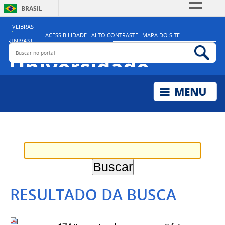
BRASIL
Simplifique!
VLIBRAS
ACESSIBILIDADE
ALTO CONTRASTE
MAPA DO SITE
Comunica BR
UNIVASF
Buscar no portal
Bus
MINISTÉRIO DA EDUCAÇÃO
Participe
Universidade
Acesso à informação
Federal do Vale do
Legislação
São Francisco
Canais
RESULTADO DA BUSCA