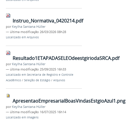
Instruo_Normativa_0420214.pdf
por
Keylha Santana Hüller
—
última modificação
26/03/2026 08h28
Localizado em
Arquivos
Resultado1ETAPADASELEOdeestgiriodaSRCA.pdf
por
Keylha Santana Hüller
—
última modificação
25/09/2025 16h33
Localizado em
Secretaria de Registro e Controle
Acadêmico
/
Seleção de Estágio
/
Arquivos
ApresentaoEmpresarialBoasVindasEstgioAzul1.png
por
Keylha Santana Hüller
—
última modificação
16/07/2025 16h14
Localizado em
Imagens