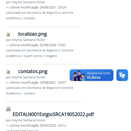
por
Keylha Santana Hüller
—
última modificação
24/08/2021 12h24
Localizado em
Secretaria de Registro e Controle
Acadêmico
/
Contato
localizao.png
por
Keylha Santana Hüller
—
última modificação
02/08/2026 17h41
Localizado em
Secretaria de Registro e Controle
Acadêmico
/
Quem Somos
/
Imagens
contatos.png
por
Keylha Santana Hüller
—
última modificação
24/08/2021 12h07
Localizado em
Secretaria de Registro e Controle
Acadêmico
/
Contato
EDITALN001EstgioSRCA19052022.pdf
por
Keylha Santana Hüller
—
última modificação
20/05/2022 12h12
Localizado em
Arquivos