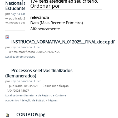
174
itens atendem ao seu critério.
Nacional de Desempenho dos
Ordenar por
Estudantes (ENADE) 2021
por
Keylha Santana Hüller
relevância
—
publicado
26/09/2021
—
última modificação
Data (mais Recente Primeiro)
26/09/2021 23h02
Alfabeticamente
INSTRUCAO_NORMATIVA_N_012025__FINAL.docx.pdf
por
Keylha Santana Hüller
—
última modificação
26/03/2026 07h55
Localizado em
Arquivos
Processos seletivos finalizados
(Remunerados)
por
Keylha Santana Hüller
—
publicado
10/04/2026
—
última modificação
11/04/2026 15h27
Localizado em
Secretaria de Registro e Controle
Acadêmico
/
Seleção de Estágio
/
Páginas
CONTATOS.jpg