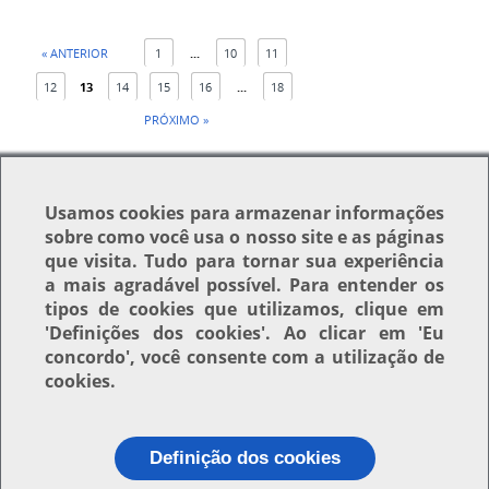
« ANTERIOR
1
...
10
11
12
13
14
15
16
...
18
PRÓXIMO »
Usamos
cookies
para armazenar informações
sobre como você usa o nosso site e as páginas
que visita. Tudo para tornar sua experiência
Voltar para o topo
a mais agradável possível. Para entender os
tipos de cookies que utilizamos, clique em
'Definições dos cookies'
. Ao clicar em
'Eu
concordo'
, você consente com a utilização de
cookies.