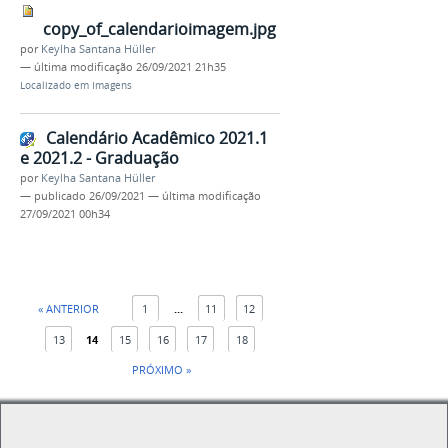
copy_of_calendarioimagem.jpg
por
Keylha Santana Hüller
—
última modificação
26/09/2021 21h35
Localizado em
Imagens
Calendário Acadêmico 2021.1
e 2021.2 - Graduação
por
Keylha Santana Hüller
—
publicado
26/09/2021
—
última modificação
27/09/2021 00h34
« ANTERIOR
1
...
11
12
13
14
15
16
17
18
PRÓXIMO »