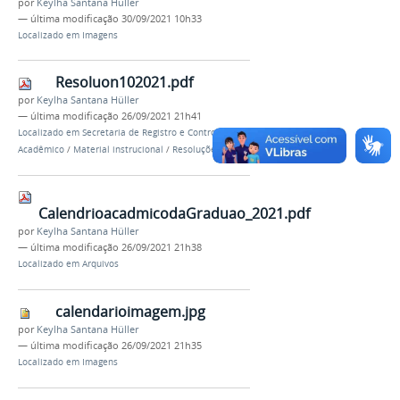
por
Keylha Santana Hüller
—
última modificação
30/09/2021 10h33
Localizado em
Imagens
Resoluon102021.pdf
por
Keylha Santana Hüller
—
última modificação
26/09/2021 21h41
Localizado em
Secretaria de Registro e Controle
Acadêmico
/
Material instrucional
/
Resoluções
CalendrioacadmicodaGraduao_2021.pdf
por
Keylha Santana Hüller
—
última modificação
26/09/2021 21h38
Localizado em
Arquivos
calendarioimagem.jpg
por
Keylha Santana Hüller
—
última modificação
26/09/2021 21h35
Localizado em
Imagens