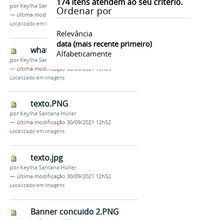
174
itens atendem ao seu critério.
por
Keylha Santana Hüller
Ordenar por
—
última modificação
30/09/2021 19h09
Localizado em
Imagens
Relevância
data (mais recente primeiro)
whatsapp.png
Alfabeticamente
por
Keylha Santana Hüller
—
última modificação
30/09/2021 19h09
Localizado em
Imagens
texto.PNG
por
Keylha Santana Hüller
—
última modificação
30/09/2021 12h52
Localizado em
Imagens
texto.jpg
por
Keylha Santana Hüller
—
última modificação
30/09/2021 12h52
Localizado em
Imagens
Banner concuido 2.PNG