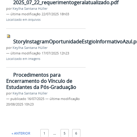
2025_07_22_requerimentogeralatualizado.pdf
por
Keylha Santana Hüller
—
última modificação
22/07/2025 18h03
Localizado em
Arquivos
StoryInstagramOportunidadeEstgioInformativoAzul.
por
Keylha Santana Hüller
—
última modificação
17/07/2025 12h23
Localizado em
Imagens
Procedimentos para
Encerramento do Vínculo de
Estudantes da Pós-Graduação
por
Keylha Santana Hüller
—
publicado
16/07/2025
—
última modificação
20/08/2025 10h23
« ANTERIOR
1
...
5
6