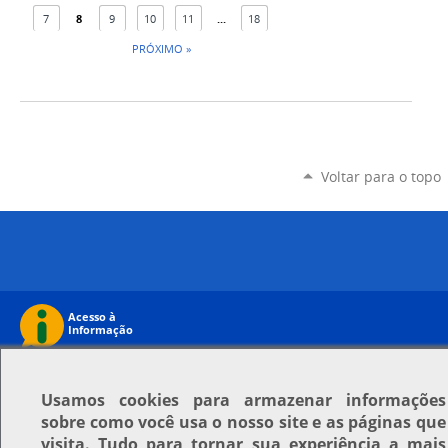
7
8
9
10
11
...
18
PRÓXIMO »
Voltar para o topo
Usamos
cookies
para armazenar informações
sobre como você usa o nosso site e as páginas que
visita. Tudo para tornar sua experiência a mais