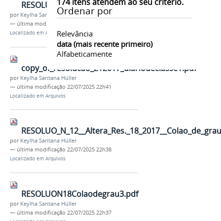
174
itens atendem ao seu critério.
RESOLUO_16_2021__Caderneta_eletrnica_.pdf
Ordenar por
por
Keylha Santana Hüller
—
última modificação
22/07/2025 22h47
Relevância
Localizado em
Arquivos
data (mais recente primeiro)
Alfabeticamente
copy_of_resolucao_212017_diariodeclasse1.pdf
por
Keylha Santana Hüller
—
última modificação
22/07/2025 22h41
Localizado em
Arquivos
RESOLUO_N_12__Altera_Res._18_2017__Colao_de_grau
por
Keylha Santana Hüller
—
última modificação
22/07/2025 22h38
Localizado em
Arquivos
RESOLUON18Colaodegrau3.pdf
por
Keylha Santana Hüller
—
última modificação
22/07/2025 22h37