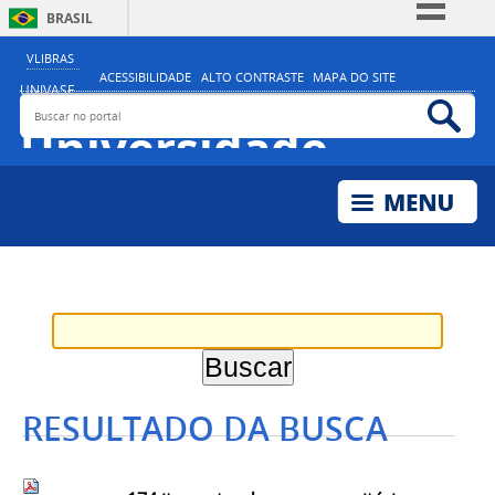
BRASIL
Simplifique!
VLIBRAS
ACESSIBILIDADE
ALTO CONTRASTE
MAPA DO SITE
Comunica BR
UNIVASF
Buscar no portal
Bus
MINISTÉRIO DA EDUCAÇÃO
Participe
Universidade
Acesso à informação
Federal do Vale do
Legislação
São Francisco
Canais
RESULTADO DA BUSCA