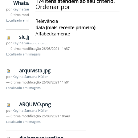
174
itens atendem ao seu critério.
WhatsAppImage20210830at11.08.08.jpeg
Ordenar por
por
Keylha Santana Hüller
—
última modificação
30/08/2021 11h22
Relevância
Localizado em
Banners
data (mais recente primeiro)
Alfabeticamente
sic.jpg
por
Keylha Santana Hüller
—
última modificação
26/08/2021 11h37
Localizado em
Imagens
arquivista.jpg
por
Keylha Santana Hüller
—
última modificação
26/08/2021 11h01
Localizado em
Imagens
ARQUIVO.png
por
Keylha Santana Hüller
—
última modificação
26/08/2021 10h49
Localizado em
Imagens