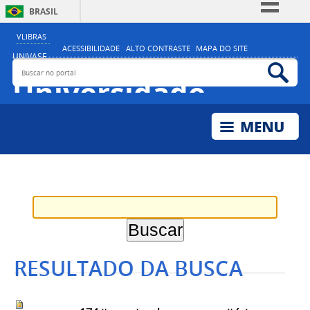
BRASIL
Simplifique!
VLIBRAS
ACESSIBILIDADE
ALTO CONTRASTE
MAPA DO SITE
Comunica BR
UNIVASF
Buscar no portal
Bus
MINISTÉRIO DA EDUCAÇÃO
Participe
Universidade
Acesso à informação
Federal do Vale do
Legislação
São Francisco
Canais
RESULTADO DA BUSCA