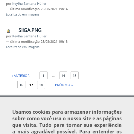
por
Keylha Santana Hüller
—
última modificação
25/08/2021 19h14
Localizado em
Imagens
SIIGA.PNG
por
Keylha Santana Hüller
—
última modificação
25/08/2021 19h13
Localizado em
Imagens
« ANTERIOR
1
...
14
15
16
17
18
PRÓXIMO »
Usamos
cookies
para armazenar informações
sobre como você usa o nosso site e as páginas
que visita. Tudo para tornar sua experiência
Voltar para o topo
a mais agradável possível. Para entender os