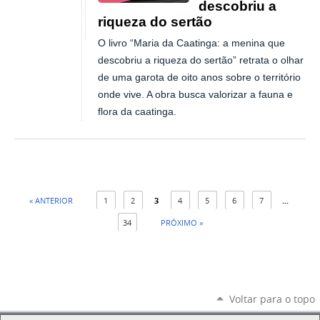
descobriu a
riqueza do sertão
O livro “Maria da Caatinga: a menina que
descobriu a riqueza do sertão” retrata o olhar
de uma garota de oito anos sobre o território
onde vive. A obra busca valorizar a fauna e
flora da caatinga.
« ANTERIOR
1
2
3
4
5
6
7
...
34
PRÓXIMO »
Voltar para o topo