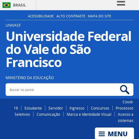
BRASIL
Simplifique!
ACESSIBILIDADE
ALTO CONTRASTE
MAPA DO SITE
Comunica BR
UNIVASF
Universidade Federal
Participe
do Vale do São
Acesso à informação
Legislação
Francisco
Canais
MINISTÉRIO DA EDUCAÇÃO
Buscar no portal
Bus
Covid-
19
Estudante
Servidor
Ingresso
Concursos
Processos
Seletivos
Comunicação
Marca e Identidade Visual
Acesso a
sistemas