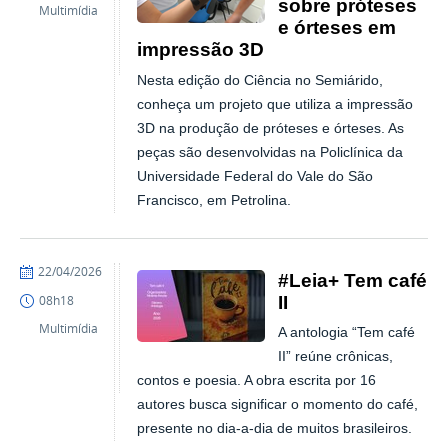
sobre próteses
Multimídia
e órteses em
impressão 3D
Nesta edição do Ciência no Semiárido,
conheça um projeto que utiliza a impressão
3D na produção de próteses e órteses. As
peças são desenvolvidas na Policlínica da
Universidade Federal do Vale do São
Francisco, em Petrolina.
publicado
22/04/2026
#Leia+ Tem café
II
08h18
Multimídia
A antologia “Tem café
II” reúne crônicas,
contos e poesia. A obra escrita por 16
autores busca significar o momento do café,
presente no dia-a-dia de muitos brasileiros.