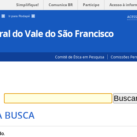
Simplifique!
Comunica BR
Participe
Acesso à infor
a
3
Ir para Rodapé
4
ACESS
al do Vale do São Francisco
Comitê de Ética em Pesquisa
Comissões Pe
A BUSCA
do.