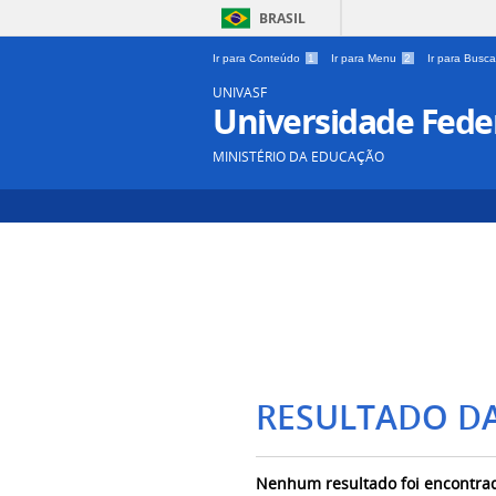
BRASIL
Ir para Conteúdo
1
Ir para Menu
2
Ir para Busc
UNIVASF
Universidade Feder
MINISTÉRIO DA EDUCAÇÃO
RESULTADO D
Nenhum resultado foi encontra