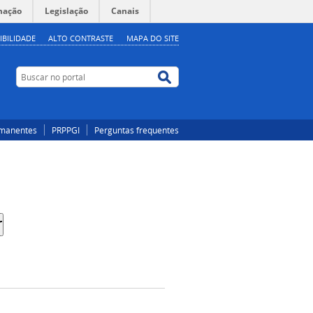
mação
Legislação
Canais
IBILIDADE
ALTO CONTRASTE
MAPA DO SITE
Buscar no portal
Buscar no portal
rmanentes
PRPPGI
Perguntas frequentes