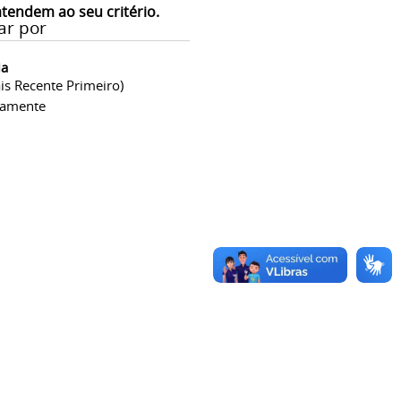
atendem ao seu critério.
ar por
ia
is Recente Primeiro)
camente