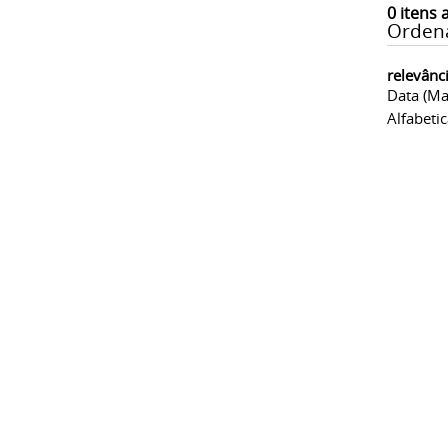
0
itens 
Orden
relevânc
Data (ma
Alfabeti