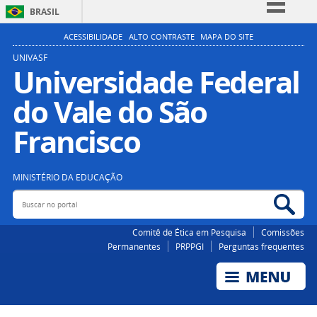
BRASIL
Simplifique!
ACESSIBILIDADE
ALTO CONTRASTE
MAPA DO SITE
Comunica BR
UNIVASF
Universidade Federal
Participe
do Vale do São
Acesso à informação
Legislação
Francisco
Canais
MINISTÉRIO DA EDUCAÇÃO
Buscar no portal
Bus
Comitê de Ética em Pesquisa
Comissões
Permanentes
PRPPGI
Perguntas frequentes