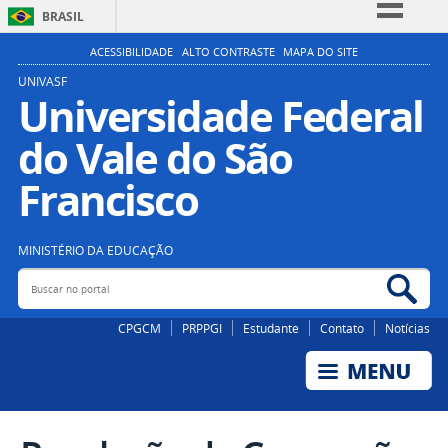
BRASIL
Simplifique!
ACESSIBILIDADE
ALTO CONTRASTE
MAPA DO SITE
Comunica BR
UNIVASF
Universidade Federal
Participe
do Vale do São
Acesso à informação
Legislação
Francisco
Canais
MINISTÉRIO DA EDUCAÇÃO
Buscar no portal
Bus
CPGCM
PRPPGI
Estudante
Contato
Notícias