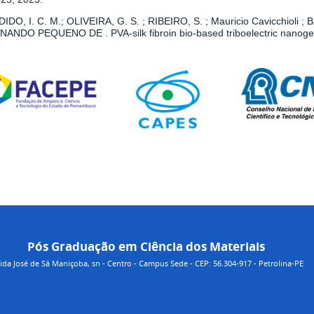
IDO, I. C. M.; OLIVEIRA, G. S. ; RIBEIRO, S. ; Mauricio Cavicchioli ; 
NANDO PEQUENO DE . PVA-silk fibroin bio-based triboelectric nanogen
3
Pós Graduação em Ciência dos Materiais
da José de Sá Maniçoba, sn - Centro - Campus Sede - CEP: 56.304-917 - Petrolina-PE