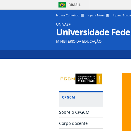
BRASIL
Ir para Conteúdo
1
Ir para Menu
2
Ir para Busc
UNIVASF
Universidade Feder
MINISTÉRIO DA EDUCAÇÃO
CPGCM
Sobre o CPGCM
Corpo docente