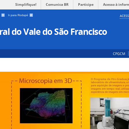
Simplifique!
Comunica BR
Participe
Acesso à infor
a
3
Ir para Rodapé
4
ACESS
al do Vale do São Francisco
CPGCM