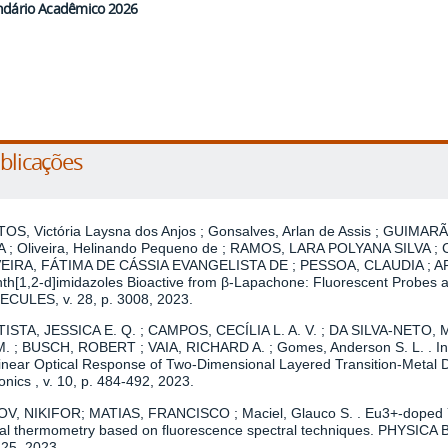
ndário Acadêmico 2026
blicações
OS, Victória Laysna dos Anjos ; Gonsalves, Arlan de Assis ; GUIM
A ; Oliveira, Helinando Pequeno de ; RAMOS, LARA POLYANA SILVA 
EIRA, FÁTIMA DE CÁSSIA EVANGELISTA DE ; PESSOA, CLAUDIA ; 
th[1,2-d]imidazoles Bioactive from β-Lapachone: Fluorescent Probes a
CULES, v. 28, p. 3008, 2023.
ISTA, JESSICA E. Q. ; CAMPOS, CECÍLIA L. A. V. ; DA SILVA-NETO, 
M. ; BUSCH, ROBERT ; VAIA, RICHARD A. ; Gomes, Anderson S. L. . In
inear Optical Response of Two-Dimensional Layered Transition-Metal 
nics , v. 10, p. 484-492, 2023.
V, NIKIFOR; MATIAS, FRANCISCO ; Maciel, Glauco S. . Eu3+-doped 
cal thermometry based on fluorescence spectral techniques. PHYSIC
25, 2023.