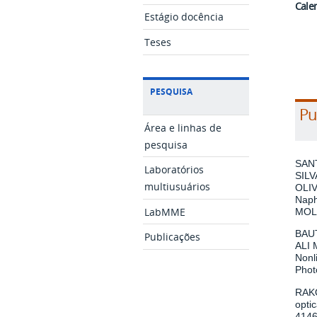
Cale
Estágio docência
Teses
PESQUISA
Pu
Área e linhas de
pesquisa
SANT
Laboratórios
SILV
multiusuários
OLIV
Naph
LabMME
MOLE
BAUT
Publicações
ALI 
Nonl
Photo
RAKO
opti
4146