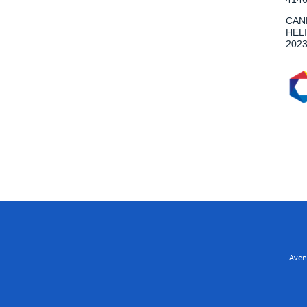
CAND
HELI
202
Aveni