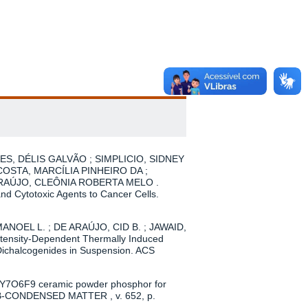
ARÃES, DÉLIS GALVÃO ; SIMPLICIO, SIDNEY
; COSTA, MARCÍLIA PINHEIRO DA ;
ARAÚJO, CLEÔNIA ROBERTA MELO .
nd Cytotoxic Agents to Cancer Cells.
MANOEL L. ; DE ARAÚJO, CID B. ; JAWAID,
tensity-Dependent Thermally Induced
Dichalcogenides in Suspension. ACS
Y7O6F9 ceramic powder phosphor for
A B-CONDENSED MATTER , v. 652, p.