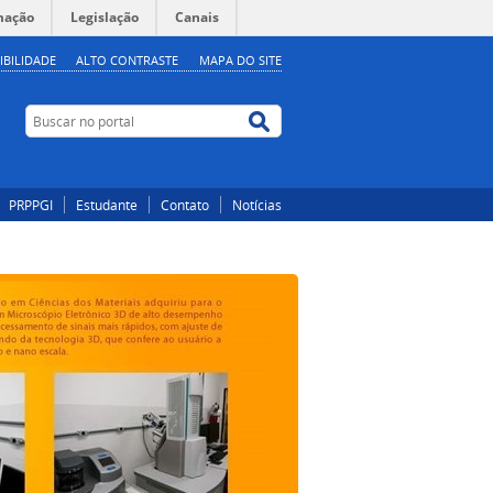
mação
Legislação
Canais
IBILIDADE
ALTO CONTRASTE
MAPA DO SITE
Buscar no portal
Buscar no portal
PRPPGI
Estudante
Contato
Notícias