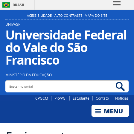
BRASIL
Simplifique!
ACESSIBILIDADE
ALTO CONTRASTE
MAPA DO SITE
Comunica BR
UNIVASF
Universidade Federal
Participe
do Vale do São
Acesso à informação
Legislação
Francisco
Canais
MINISTÉRIO DA EDUCAÇÃO
Buscar no portal
Bus
CPGCM
PRPPGI
Estudante
Contato
Notícias