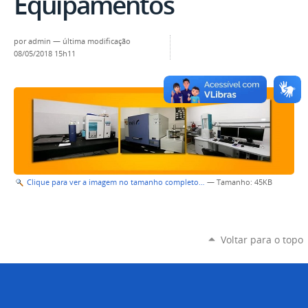
Equipamentos
por
admin
—
última modificação
08/05/2018 15h11
Clique para ver a imagem no tamanho completo…
—
Tamanho
: 45KB
Voltar para o topo