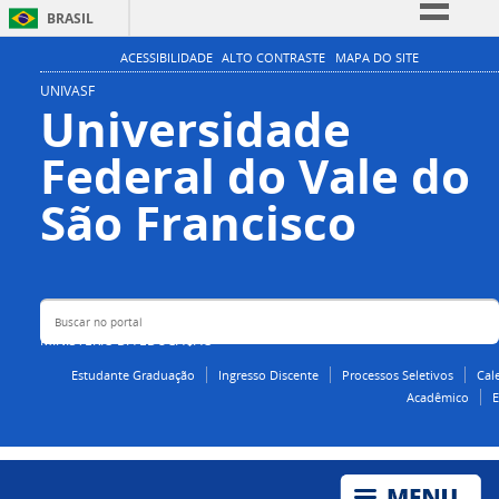
BRASIL
Simplifique!
ACESSIBILIDADE
ALTO CONTRASTE
MAPA DO SITE
Comunica BR
UNIVASF
Universidade
Participe
Federal do Vale do
Acesso à informação
Legislação
Buscar no portal
São Francisco
Canais
MINISTÉRIO DA EDUCAÇÃO
Estudante Graduação
Ingresso Discente
Processos Seletivos
Cal
Acadêmico
E