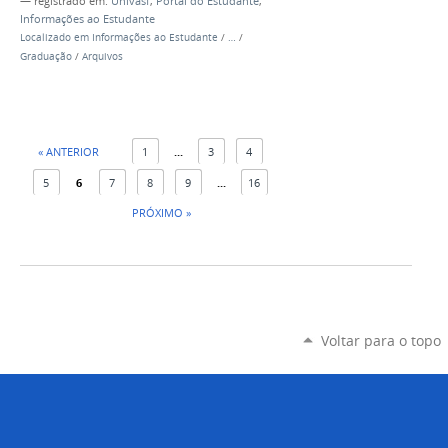
— registrado em:
Univasf
,
Portal do Estudante
,
Informações ao Estudante
Localizado em
Informações ao Estudante
/
…
/
Graduação
/
Arquivos
« ANTERIOR
1
...
3
4
5
6
7
8
9
...
16
PRÓXIMO »
Voltar para o topo