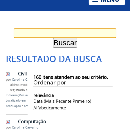
RESULTADO DA BUSCA
Civil
160
itens atendem ao seu critério.
por
Caroline Carvalho
Ordenar por
—
última modificação
01/02/2017 12h52
— registrado em:
Univasf
,
Portal do Estudante
,
relevância
Informações ao Estudante
Data (mais Recente Primeiro)
Localizado em
Informações ao Estudante
/
…
/
Graduação
/
Arquivos
Alfabeticamente
Computação
por
Caroline Carvalho