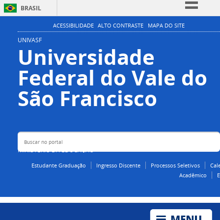
BRASIL
Simplifique!
ACESSIBILIDADE
ALTO CONTRASTE
MAPA DO SITE
Comunica BR
UNIVASF
Universidade
Participe
Federal do Vale do
Acesso à informação
Legislação
Buscar no portal
São Francisco
Canais
MINISTÉRIO DA EDUCAÇÃO
Estudante Graduação
Ingresso Discente
Processos Seletivos
Cal
Acadêmico
E