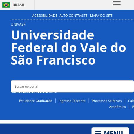
BRASIL
Simplifique!
ACESSIBILIDADE
ALTO CONTRASTE
MAPA DO SITE
Comunica BR
UNIVASF
Universidade
Participe
Federal do Vale do
Acesso à informação
Legislação
Buscar no portal
São Francisco
Canais
MINISTÉRIO DA EDUCAÇÃO
Estudante Graduação
Ingresso Discente
Processos Seletivos
Cal
Acadêmico
E