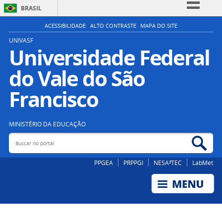
BRASIL
Simplifique!
ACESSIBILIDADE
ALTO CONTRASTE
MAPA DO SITE
Comunica BR
UNIVASF
Universidade Federal
Participe
do Vale do São
Acesso à informação
Legislação
Francisco
Canais
MINISTÉRIO DA EDUCAÇÃO
Buscar no portal
Bus
PPGEA
PRPPGI
NESA³TEC
LabMet