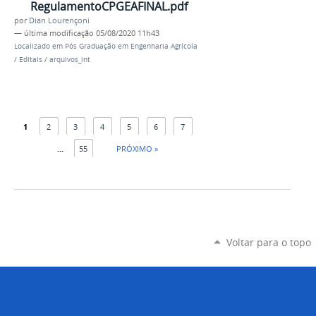
RegulamentoCPGEAFINAL.pdf
por
Dian Lourençoni
—
última modificação
05/08/2020 11h43
Localizado em
Pós Graduação em Engenharia Agrícola
/
Editais
/
arquivos_int
1
2
3
4
5
6
7
...
55
PRÓXIMO »
Voltar para o topo