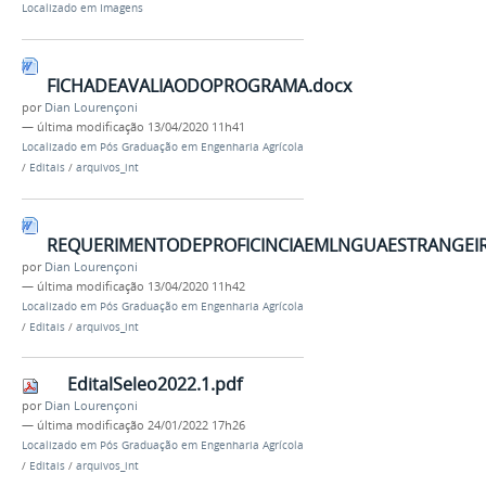
Localizado em
Imagens
FICHADEAVALIAODOPROGRAMA.docx
por
Dian Lourençoni
—
última modificação
13/04/2020 11h41
Localizado em
Pós Graduação em Engenharia Agrícola
/
Editais
/
arquivos_int
REQUERIMENTODEPROFICINCIAEMLNGUAESTRANGEIR
por
Dian Lourençoni
—
última modificação
13/04/2020 11h42
Localizado em
Pós Graduação em Engenharia Agrícola
/
Editais
/
arquivos_int
EditalSeleo2022.1.pdf
por
Dian Lourençoni
—
última modificação
24/01/2022 17h26
Localizado em
Pós Graduação em Engenharia Agrícola
/
Editais
/
arquivos_int