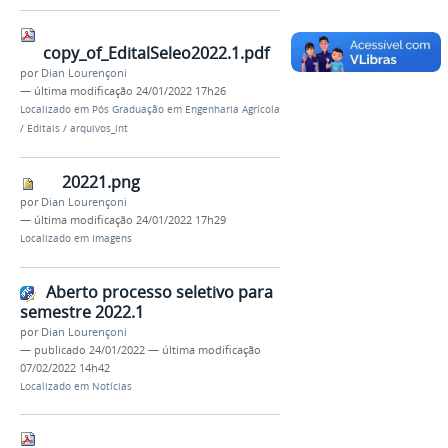
copy_of_EditalSeleo2022.1.pdf
por
Dian Lourençoni
—
última modificação
24/01/2022 17h26
Localizado em
Pós Graduação em Engenharia Agrícola
/
Editais
/
arquivos_int
20221.png
por
Dian Lourençoni
—
última modificação
24/01/2022 17h29
Localizado em
Imagens
Aberto processo seletivo para
semestre 2022.1
por
Dian Lourençoni
—
publicado
24/01/2022
—
última modificação
07/02/2022 14h42
Localizado em
Notícias