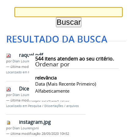
RESULTADO DA BUSCA
raquel.pdf
544
itens atendem ao seu critério.
por
Dian Lourençoni
Ordenar por
—
última modificação
03/04/2024 16h49
Localizado em
Pesquisa
/
Dissertações
/
arquivos
relevância
Data (mais Recente Primeiro)
DicertacoBanelSYDNE.pdf
Alfabeticamente
por
Dian Lourençoni
—
última modificação
03/04/2024 16h53
Localizado em
Pesquisa
/
Dissertações
/
arquivos
instagram.jpg
por
Dian Lourençoni
—
última modificação
28/05/2020 10h52