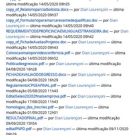
última modificação 14/05/2020 09h35
copy_of_Relatorioparcialbolsista.docx
—
por
Dian Lourençoni
— última
modificação 14/05/2020 09h37
copy_of_Formularioparamarcarexamedequalificao.doc
—
por
Dian
Lourençoni
— última modificação 14/05/2020 09h40
REQUERIMENTODEPROFICINCIAEMLNGUAESTRANGEIRA.doc
—
por
Dian
Lourençoni
— última modificação 14/05/2020 09h42
copy_of_FichadeAvaliaoProjetos.doc
—
por
Dian Lourençoni
— última
modificação 14/05/2020 09h43
Convocaomaioporvideoconferncia.pdf
—
por
Dian Lourençoni
— última
modificação 14/05/2020 09h52
Politicadeegressos.pdf
—
por
Dian Lourençoni
— última modificação
04/08/2020 16h28
FICHADEAVALIAODOEGRESSO.docx
—
por
Dian Lourençoni
— última
modificação 04/08/2020 16h29
RegulamentoCPGEAFINAL.pdf
—
por
Dian Lourençoni
— última
modificação 05/08/2020 11h43
EditalSeleo20202finalsemprova.pdf
—
por
Dian Lourençoni
— última
modificação 17/08/2020 11h43
homologao_das_inscries.pdf
—
por
Dian Lourençoni
— última
modificação 01/09/2020 12h01
RESULTADOFINAL.pdf
—
por
Dian Lourençoni
— última modificação
09/09/2020 15h54
editalPNPD.pdf
—
por
Dian Lourençoni
— última modificação 09/11/2020
09h29