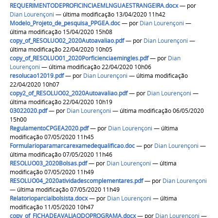
REQUERIMENTODEPROFICINCIAEMLNGUAESTRANGEIRA.docx
—
por
Dian Lourençoni
— última modificação 13/04/2020 11h42
Modelo_Projeto_de_pesquisa_PPGEA.doc
—
por
Dian Lourençoni
—
última modificação 15/04/2020 15h08
copy_of_RESOLUO02_2020Autoavaliao.pdf
—
por
Dian Lourençoni
—
última modificação 22/04/2020 10h05
copy_of_RESOLUO01_2020Porficienciaemingles.pdf
—
por
Dian
Lourençoni
— última modificação 22/04/2020 10h06
resolucao12019.pdf
—
por
Dian Lourençoni
— última modificação
22/04/2020 10h07
copy2_of_RESOLUO02_2020Autoavaliao.pdf
—
por
Dian Lourençoni
—
última modificação 22/04/2020 10h19
03022020.pdf
—
por
Dian Lourençoni
— última modificação 06/05/2020
15h00
RegulamentoCPGEA2020.pdf
—
por
Dian Lourençoni
— última
modificação 07/05/2020 11h45
Formularioparamarcarexamedequalificao.doc
—
por
Dian Lourençoni
—
última modificação 07/05/2020 11h46
RESOLUO03_2020Bolsas.pdf
—
por
Dian Lourençoni
— última
modificação 07/05/2020 11h49
RESOLUO04_2020atividadescomplementares.pdf
—
por
Dian Lourençoni
— última modificação 07/05/2020 11h49
Relatorioparcialbolsista.docx
—
por
Dian Lourençoni
— última
modificação 11/05/2020 10h47
copy_of_FICHADEAVALIAODOPROGRAMA.docx
—
por
Dian Lourençoni
—