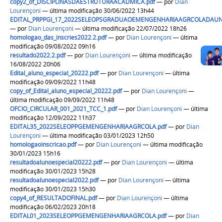
copy2_of_DISCIPLINASDAESTRUTURAACADMICA.pdf
—
por
Dian
Lourençoni
— última modificação 30/06/2022 13h44
EDITAL_PRPPGI_17_2022SELEOPSGRADUAOEMENGENHARIAAGRCOLADAUNIV
—
por
Dian Lourençoni
— última modificação 22/07/2022 18h26
homologao_das_inscries2022.2.pdf
—
por
Dian Lourençoni
— última
modificação 09/08/2022 09h16
resultado2022.2.pdf
—
por
Dian Lourençoni
— última modificação
16/08/2022 20h06
Edital_aluno_especial_20222.pdf
—
por
Dian Lourençoni
— última
modificação 09/09/2022 11h48
copy_of_Edital_aluno_especial_20222.pdf
—
por
Dian Lourençoni
—
última modificação 09/09/2022 11h48
OFCIO_CIRCULAR_001_2021_TCC_1.pdf
—
por
Dian Lourençoni
— última
modificação 12/09/2022 11h37
EDITAL35_2022SELEOPPGEMENGENHARIAAGRCOLA.pdf
—
por
Dian
Lourençoni
— última modificação 03/01/2023 12h50
homologaoinscricao.pdf
—
por
Dian Lourençoni
— última modificação
30/01/2023 15h16
resultadoalunoespecial20222.pdf
—
por
Dian Lourençoni
— última
modificação 30/01/2023 15h28
resultadoalunoespecial2022.pdf
—
por
Dian Lourençoni
— última
modificação 30/01/2023 15h30
copy4_of_RESULTADOFINAL.pdf
—
por
Dian Lourençoni
— última
modificação 06/02/2023 20h18
EDITAL01_2023SELEOPPGEMENGENHARIAAGRCOLA.pdf
—
por
Dian