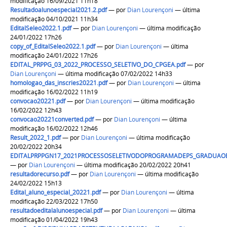
modificação 16/09/2021 11h18
Resultadoalunoespecial2021.2.pdf
—
por
Dian Lourençoni
— última
modificação 04/10/2021 11h34
EditalSeleo2022.1.pdf
—
por
Dian Lourençoni
— última modificação
24/01/2022 17h26
copy_of_EditalSeleo2022.1.pdf
—
por
Dian Lourençoni
— última
modificação 24/01/2022 17h26
EDITAL_PRPPG_03_2022_PROCESSO_SELETIVO_DO_CPGEA.pdf
—
por
Dian Lourençoni
— última modificação 07/02/2022 14h33
homologao_das_inscries20221.pdf
—
por
Dian Lourençoni
— última
modificação 16/02/2022 11h19
convocao20221.pdf
—
por
Dian Lourençoni
— última modificação
16/02/2022 12h43
convocao20221converted.pdf
—
por
Dian Lourençoni
— última
modificação 16/02/2022 12h46
Result_2022_1.pdf
—
por
Dian Lourençoni
— última modificação
20/02/2022 20h34
EDITALPRPPGN17_2021PROCESSOSELETIVODOPROGRAMADEPS_GRADUAO
—
por
Dian Lourençoni
— última modificação 20/02/2022 20h41
resultadorecurso.pdf
—
por
Dian Lourençoni
— última modificação
24/02/2022 15h13
Edital_aluno_especial_20221.pdf
—
por
Dian Lourençoni
— última
modificação 22/03/2022 17h50
resultadoeditalalunoespecial.pdf
—
por
Dian Lourençoni
— última
modificação 01/04/2022 19h43