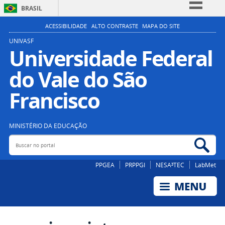
BRASIL
Simplifique!
ACESSIBILIDADE
ALTO CONTRASTE
MAPA DO SITE
Comunica BR
UNIVASF
Universidade Federal
Participe
do Vale do São
Acesso à informação
Legislação
Francisco
Canais
MINISTÉRIO DA EDUCAÇÃO
Buscar no portal
Bus
PPGEA
PRPPGI
NESA³TEC
LabMet