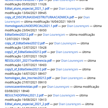
modificação 05/03/2021 11h26
Edital_aluno_especial_2021_1.pdf
—
por
Dian Lourençoni
— última
modificação 13/04/2021 09h45
copy_of_DISCIPLINASDAESTRUTURAACADMICA.pdf
—
por
Dian
Lourençoni
— última modificação 16/04/2021 16h19
HomologaoALUNOESPECIAL2021.1.pdf
—
por
Dian Lourençoni
— última
modificação 23/04/2021 16h50
EditalSeleo20212.pdf
—
por
Dian Lourençoni
— última modificação
12/07/2021 15h28
copy_of_EditalSeleo20212.pdf
—
por
Dian Lourençoni
— última
modificação 12/07/2021 15h28
copy2_of_EditalSeleo20212.pdf
—
por
Dian Lourençoni
— última
modificação 12/07/2021 15h29
RESOLUO01_2021Tranferencia.pdf
—
por
Dian Lourençoni
— última
modificação 12/07/2021 16h03
copy3_of_EditalSeleo20212.pdf
—
por
Dian Lourençoni
— última
modificação 14/07/2021 08h57
homologao_das_inscries20212.pdf
—
por
Dian Lourençoni
— última
modificação 27/07/2021 09h10
convocaoentrevistas.pdf
—
por
Dian Lourençoni
— última modificação
03/08/2021 18h40
RESULTADOFINAL2021.2.pdf
—
por
Dian Lourençoni
— última
modificação 19/08/2021 10h13
Edital_aluno_especial_2021_2.pdf
—
por
Dian Lourençoni
— última